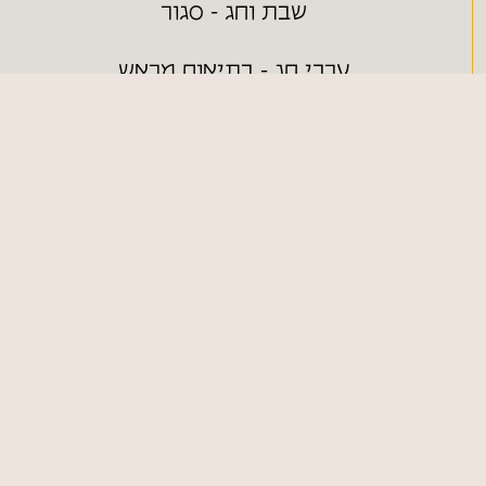
שבת וחג - סגור
ערבי חג - בתיאום מראש
ניווט מהיר
חנות ONLINE
כללי
צור קשר
מפת אתר
הצהרת נגישות
תקנון האתר
מדיניות משלוחים
כמיסה - מחסן עצים
053-3240226