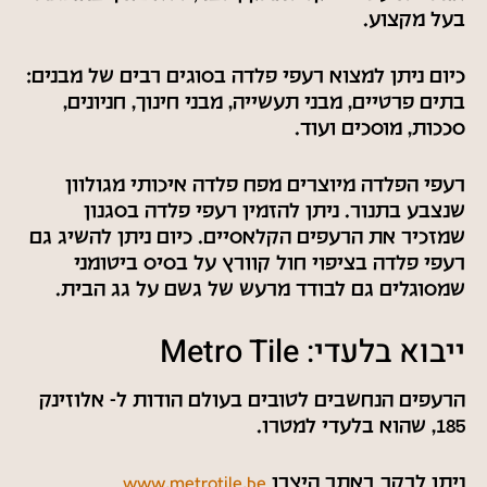
בעל מקצוע.
כיום ניתן למצוא רעפי פלדה בסוגים רבים של מבנים:
בתים פרטיים, מבני תעשייה, מבני חינוך, חניונים,
סככות, מוסכים ועוד.
רעפי הפלדה מיוצרים מפח פלדה איכותי מגולוון
שנצבע בתנור. ניתן להזמין רעפי פלדה בסגנון
שמזכיר את הרעפים הקלאסיים. כיום ניתן להשיג גם
רעפי פלדה בציפוי חול קוורץ על בסיס ביטומני
שמסוגלים גם לבודד מרעש של גשם על גג הבית.
ייבוא בלעדי: Metro Tile
הרעפים הנחשבים לטובים בעולם הודות ל- אלוזינק
185, שהוא בלעדי למטרו.
ניתן לבקר באתר היצרן
www.metrotile.be