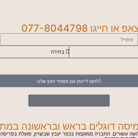
גו 077-8044798
לחצו לייעוץ עם מומחי העץ שלנו
חזרה לעמוד הבית כמיסה מרכז העצים
יסה דוגלים בראש ובראשונה במתן ש
שה עשורים. החברה ממוקמת בכפר יעבץ שבשרון, פועלת בפריסה אר