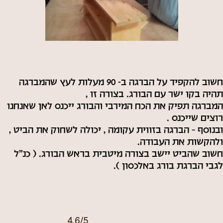
טיפ 3 : הברגה נכונה
חשוב להקפיד על הברגה ב- 90 מעלות לעץ שהמברגה
תהיה בקו ישר עם הבורג. בצורה זו ,
המברגה תפיק את הכח המירבי והבורג ייכנס לאן שאנחנו
רוצים שייכנס .
ובנוסף – הברגה בזווית עקומה , יכולה לשחוק את הביט ,
ולהקשות את העבודה.
חשוב שהביט יישב בצורה מיטבית בראש הבורג. ( כנ"ל
לגבי הברגת בורג באלכסון ).
4.6/5