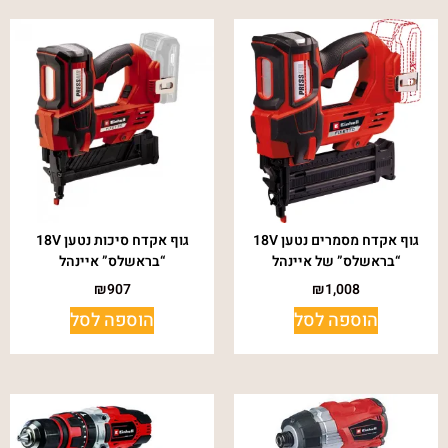
גוף אקדח מסמרים נטען 18V
גוף אקדח סיכות נטען 18V
“בראשלס” של איינהל
“בראשלס” איינהל
₪
907
₪
1,008
הוספה לסל
הוספה לסל