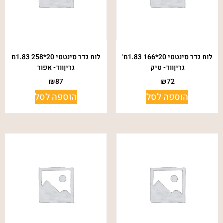
לוח גדר סינטטי 20*166 1.83מ'
לוח גדר סינטטי 20*258 1.83מ
גריןווד- טיק
גריןווד- אפור
₪
87
₪
72
הוספה לסל
הוספה לסל