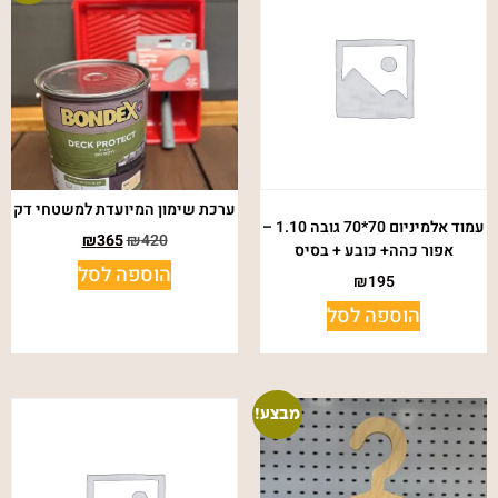
ערכת שימון המיועדת למשטחי דק
עמוד אלמיניום 70*70 גובה 1.10 –
₪
365
₪
420
אפור כהה+ כובע + בסיס
הוספה לסל
₪
195
הוספה לסל
מבצע!