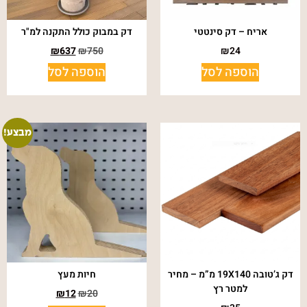
אריח – דק סינטטי
דק במבוק כולל התקנה למ"ר
₪
637
₪
750
₪
24
הוספה לסל
הוספה לסל
מבצע!
דק ג’טובה 19X140 מ”מ – מחיר
חיות מעץ
למטר רץ
₪
12
₪
20