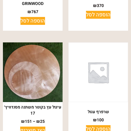
GRINWOOD
₪
370
₪
767
הוספה לסל
הוספה לסל
עיגול עץ בקוטר משתנה מסנדוויץ׳
שרפרף עגול
17
₪
100
₪
151
–
₪
25
הוספה לסל
הצג מוצרים