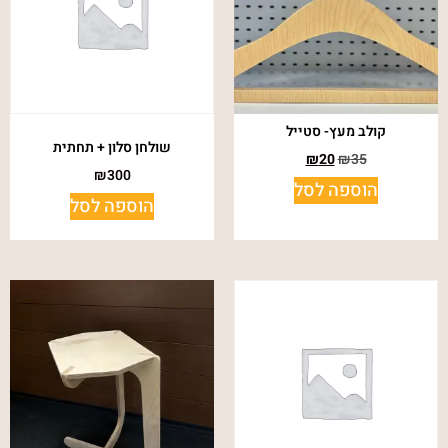
קולב מעץ- סטייל
שולחן סלון + תחתית
₪
20
₪
35
₪
300
הוספה לסל
הוספה לסל