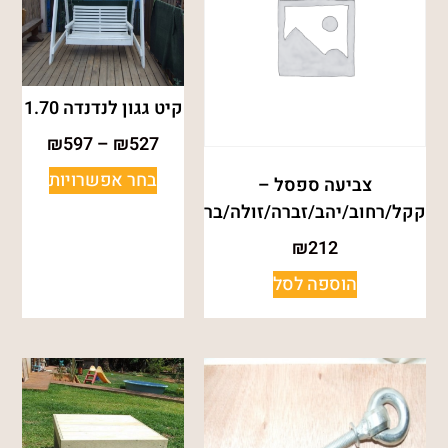
קיט גגון לנדנדה 1.70
₪
597
–
₪
527
בחר אפשרויות
צביעה ספסל –
קקל/רחוב/יהב/זברה/זולה/בר
₪
212
הוספה לסל