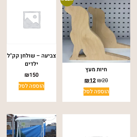
צביעה – שולחן קק"ל
ילדים
חיות מעץ
₪
150
₪
12
₪
20
הוספה לסל
הוספה לסל