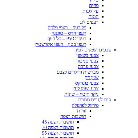
פחים
עץ לגגות
ונטות
רעפים לגג
פל רעף – רעפי פלדה
רעפי חרס – טוגננה
רעפי PVC – קל רעף
רעפי בטון – רעפי אקרשטיין
צבעים ושמנים לעץ
צבעי בלנשון
צבעי טמבור
צבעי ערבה
מברשות ורולרים לצבע
שמן דק
צבעי בונדקס
צבע ושמן לעץ
ניקוי,חיטוי – שונות
פירזול,זווית מתכת
פירזול לפרגולה
זוויות
תושבות רצפה
תושבות רצפה 45
תושבות רצפה 70
תושבות רצפה 95