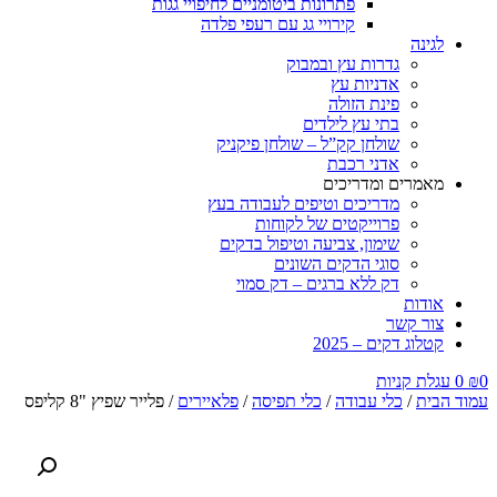
פתרונות ביטומניים לחיפויי גגות
קירויי גג עם רעפי פלדה
לגינה
גדרות עץ ובמבוק
אדניות עץ
פינת הזולה
בתי עץ לילדים
שולחן קק”ל – שולחן פיקניק
אדני רכבת
מאמרים ומדריכים
מדריכים וטיפים לעבודה בעץ
פרוייקטים של לקוחות
שימון, צביעה וטיפול בדקים
סוגי הדקים השונים
דק ללא ברגים – דק סמוי
אודות
צור קשר
קטלוג דקים – 2025
0
₪
0
עגלת קניות
עמוד הבית
/
כלי עבודה
/
כלי תפיסה
/
פלאיירים
/ פלייר שפיץ "8 קליפס