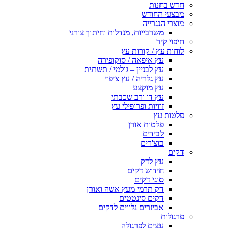
חדש בחנות
מבצעי החודש
מוצרי הנגרייה
משרבייות, מנדלות וחיתוך צורני
חיפוי קיר
לוחות עץ / קורות עץ
עץ איפאה / סוקופירה
עץ לבניין – גולמי / תשתית
עץ גלריה / עץ ציפוי
עץ מוקצע
עץ דו ורב שכבתי
זוויות ופרופילי עץ
פלטות עץ
פלטות אורן
לבידים
בוצ'רים
דקים
עץ לדק
חידוש דקים
סוגי דקים
דק תרמי מעץ אשה ואורן
דקים סינטטים
אביזרים נלווים לדקים
פרגולות
עצים לפרגולה