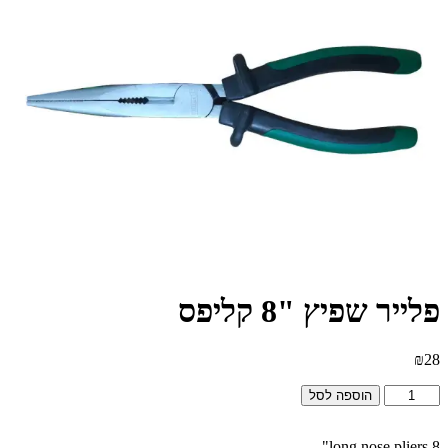
פלייר שפיץ "8 קליפס
₪
28
כמות
הוספה לסל
של
פלייר
שפיץ
long nose pliers 8"