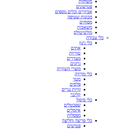
משחזות
פטישונים
אביזרים וכלים נוספים
מכונות שטיפה
מפוחים
משאבות
מולטיטולס
כלי עבודה
כלי גינון
אתים
טוריות
מעדרים
גרזנים
מוצרי השקייה
כלי מדידה
מטר
פלסים
זוויות נגרים
קליבר
כלי פיסול
שפכטלים
איזמלים
מפסלות
כלי פריצה וחליצה
פטישים