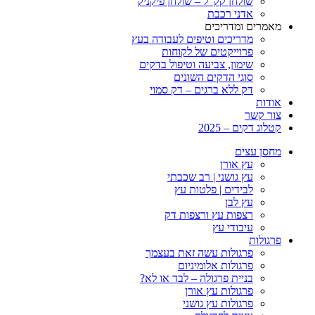
שולחן קק”ל – שולחן פיקניק
אדני רכבת
מאמרים ומדריכים
מדריכים וטיפים לעבודה בעץ
פרוייקטים של לקוחות
שימון, צביעה וטיפול בדקים
סוגי הדקים השונים
דק ללא ברגים – דק סמוי
אודות
צור קשר
קטלוג דקים – 2025
מחסן עצים
עץ אורן
עץ גושני | רב שכבתי
לבידים | פלטות עץ
עץ לבן
רצפות עץ ורצפות דק
עיבודי עץ
פרגולות
פרגולות עשה זאת בעצמך
פרגולות אלומיניום
בניית פרגולה – לבד או לא?
פרגולות עץ אורן
פרגולות עץ גושני