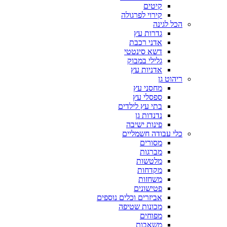
קיטים
קירוי לפרגולה
הכל לגינה
גדרות עץ
אדני רכבת
דשא סינטטי
גלילי במבוק
אדניות עץ
ריהוט גן
מחסני עץ
ספסלי עץ
בתי עץ לילדים
נדנדות גן
פינות ישיבה
כלי עבודה חשמליים
מסורים
מברגות
מלטשות
מקדחות
משחזות
פטישונים
אביזרים וכלים נוספים
מכונות שטיפה
מפוחים
משאבות