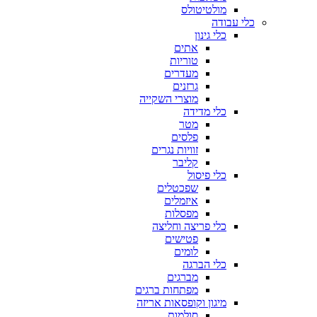
מולטיטולס
כלי עבודה
כלי גינון
אתים
טוריות
מעדרים
גרזנים
מוצרי השקייה
כלי מדידה
מטר
פלסים
זוויות נגרים
קליבר
כלי פיסול
שפכטלים
איזמלים
מפסלות
כלי פריצה וחליצה
פטישים
לומים
כלי הברגה
מברגים
מפתחות ברגים
מיגון וקופסאות אריזה
סולמות