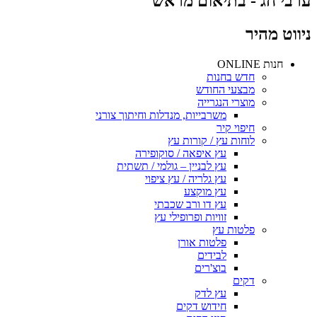
ערבי חג - בתיאום מראש
ניווט מהיר
חנות ONLINE
חדש בחנות
מבצעי החודש
מוצרי הנגרייה
משרבייות, מנדלות וחיתוך צורני
חיפוי קיר
לוחות עץ / קורות עץ
עץ איפאה / סוקופירה
עץ לבניין – גולמי / תשתית
עץ גלריה / עץ ציפוי
עץ מוקצע
עץ דו ורב שכבתי
זוויות ופרופילי עץ
פלטות עץ
פלטות אורן
לבידים
בוצ'רים
דקים
עץ לדק
חידוש דקים