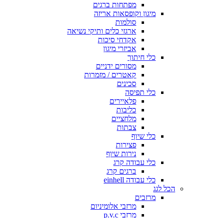
מפתחות ברגים
מיגון וקופסאות אריזה
סולמות
ארגזי כלים ותיקי נשיאה
אקדחי סיכות
אביזרי מיגון
כלי חיתוך
מסורים ידניים
קאטרים / מזמרות
סכינים
כלי תפיסה
פלאיירים
כליבות
מלחציים
צבתות
כלי שיוף
פצירות
נירות שיוף
כלי עבודה קרג
ברגים קרג
כלי עבודה einhell
הכל לגג
מרזבים
מרזבי אלומיניום
מרזבי p.v.c