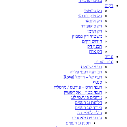
עצים לפרגולה
דקים
דק סינטטי
דק טיק בורמזי
דק איפאה
דק סוקופירה
דק תרמי
משטחי דק במבוק
חידוש דקים
תכנון דק
דק אורן
נגריה
גגות רעפים
רעפי שינגלס
רב רעף רעפי פלדה
רעף קל – רויאל Royal
סנטף
רעפי חרס – פורטגז / מרסלייז
רעפי בטון – אקרשטיין
מרזבים פי.וי.סי לגג
חלונות גג רעפים
בידוד לגג רעפים
סולם לעליית גג
גג רעפים מאמרים
תכנון גג רעפים