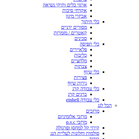
ארגזי כלים ותיקי נשיאה
אקדחי סיכות
אביזרי מיגון
כלי חיתוך
מסורים ידניים
קאטרים / מזמרות
סכינים
כלי תפיסה
פלאיירים
כליבות
מלחציים
צבתות
כלי שיוף
פצירות
נירות שיוף
כלי עבודה קרג
ברגים קרג
כלי עבודה einhell
הכל לגג
מרזבים
מרזבי אלומיניום
מרזבי p.v.c
קירוי קל למחסן ופרגולה
סולמות וחלונות לעליית הגג
בידוד