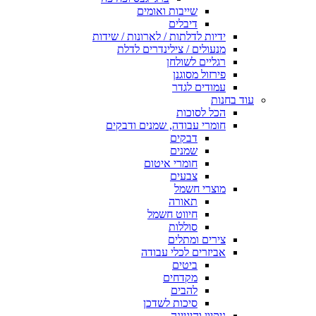
שייבות ואומים
דיבלים
ידיות לדלתות / לארונות / שידות
מנעולים / צילינדרים לדלת
רגליים לשולחן
פירזול מסוגנן
עמודים לגדר
עוד בחנות
הכל לסוכות
חומרי עבודה, שמנים ודבקים
דבקים
שמנים
חומרי איטום
צבעים
מוצרי חשמל
תאורה
חיווט חשמל
סוללות
צירים ומתלים
אביזרים לכלי עבודה
ביטים
מקדחים
להבים
סיכות לשדכן
ניקיון והיגיינה