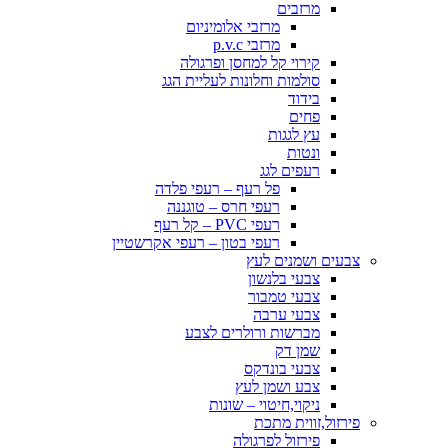
מרזבים
מרזבי אלומיניום
מרזבי p.v.c
קירוי קל למחסן ופרגולה
סולמות וחלונות לעליית הגג
בידוד
פחים
עץ לגגות
ונטות
רעפים לגג
פל רעף – רעפי פלדה
רעפי חרס – טוגננה
רעפי PVC – קל רעף
רעפי בטון – רעפי אקרשטיין
צבעים ושמנים לעץ
צבעי בלנשון
צבעי טמבור
צבעי ערבה
מברשות ורולרים לצבע
שמן דק
צבעי בונדקס
צבע ושמן לעץ
ניקוי,חיטוי – שונות
פירזול,זווית מתכת
פירזול לפרגולה