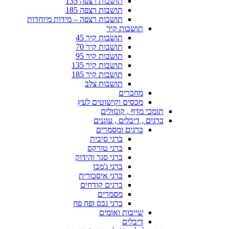
תושבות רצפה 135
תושבות רצפה 185
תושבות רצפה – מידות מיוחדות
תושבות קיר
תושבות קיר 45
תושבות קיר 70
תושבות קיר 95
תושבות קיר 135
תושבות קיר 185
תושבות צלב
מחברים
מכסים וקישוטים לעץ
תומכי מדף , קונזולים
ברגים , דיבלים , עוגנים
ברגים ומסמרים
ברגי סיבית
ברגי טורקס
ברגי סגר והידוק
ברגי ג'מבו
ברגי איסכורית
ברגים קודחים
מסמרים
ברגי גבס ופח פח
שייבות ואומים
דיבלים