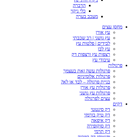
הדברה
כלי ניקוי
מעכב בערה
מחסן עצים
עץ אורן
עץ גושני | רב שכבתי
לבידים | פלטות עץ
עץ לבן
רצפות עץ ורצפות דק
עיבודי עץ
פרגולות
פרגולות עשה זאת בעצמך
פרגולות אלומיניום
בניית פרגולה – לבד או לא?
פרגולות עץ אורן
פרגולות עץ גושני
עצים לפרגולה
דקים
דק סינטטי
דק טיק בורמזי
דק איפאה
דק סוקופירה
דק תרמי
משטחי דק במבוק