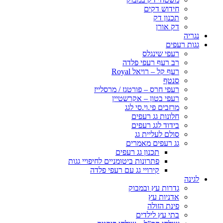
חידוש דקים
תכנון דק
דק אורן
נגריה
גגות רעפים
רעפי שינגלס
רב רעף רעפי פלדה
רעף קל – רויאל Royal
סנטף
רעפי חרס – פורטגז / מרסלייז
רעפי בטון – אקרשטיין
מרזבים פי.וי.סי לגג
חלונות גג רעפים
בידוד לגג רעפים
סולם לעליית גג
גג רעפים מאמרים
תכנון גג רעפים
פתרונות ביטומניים לחיפויי גגות
קירויי גג עם רעפי פלדה
לגינה
גדרות עץ ובמבוק
אדניות עץ
פינת הזולה
בתי עץ לילדים