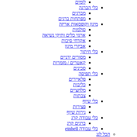
לומים
כלי הברגה
מברגים
מפתחות ברגים
מיגון וקופסאות אריזה
סולמות
ארגזי כלים ותיקי נשיאה
אקדחי סיכות
אביזרי מיגון
כלי חיתוך
מסורים ידניים
קאטרים / מזמרות
סכינים
כלי תפיסה
פלאיירים
כליבות
מלחציים
צבתות
כלי שיוף
פצירות
נירות שיוף
כלי עבודה קרג
ברגים קרג
כלי עבודה einhell
הכל לגג