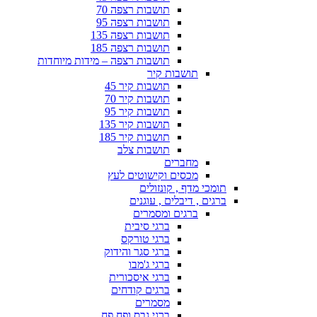
תושבות רצפה 70
תושבות רצפה 95
תושבות רצפה 135
תושבות רצפה 185
תושבות רצפה – מידות מיוחדות
תושבות קיר
תושבות קיר 45
תושבות קיר 70
תושבות קיר 95
תושבות קיר 135
תושבות קיר 185
תושבות צלב
מחברים
מכסים וקישוטים לעץ
תומכי מדף , קונזולים
ברגים , דיבלים , עוגנים
ברגים ומסמרים
ברגי סיבית
ברגי טורקס
ברגי סגר והידוק
ברגי ג'מבו
ברגי איסכורית
ברגים קודחים
מסמרים
ברגי גבס ופח פח