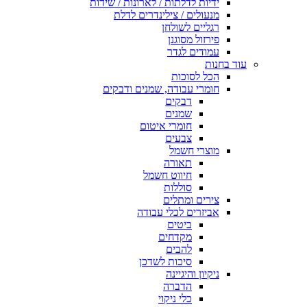
ידיות לדלתות / לארונות / שידות
מנעולים / צילינדרים לדלת
רגליים לשולחן
פירזול מסוגנן
עמודים לגדר
עוד בחנות
הכל לסוכות
חומרי עבודה, שמנים ודבקים
דבקים
שמנים
חומרי איטום
צבעים
מוצרי חשמל
תאורה
חיווט חשמל
סוללות
צירים ומתלים
אביזרים לכלי עבודה
ביטים
מקדחים
להבים
סיכות לשדכן
ניקיון והיגיינה
הדברה
כלי ניקוי