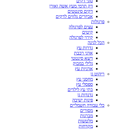
סוגי דקים
דק תרמי מעץ אשה ואורן
דקים סינטטים
אביזרים נלווים לדקים
פרגולות
עצים לפרגולה
קיטים
קירוי לפרגולה
הכל לגינה
גדרות עץ
אדני רכבת
דשא סינטטי
גלילי במבוק
אדניות עץ
ריהוט גן
מחסני עץ
ספסלי עץ
בתי עץ לילדים
נדנדות גן
פינות ישיבה
כלי עבודה חשמליים
מסורים
מברגות
מלטשות
מקדחות