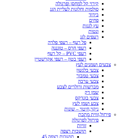
קירוי קל למחסן ופרגולה
סולמות וחלונות לעליית הגג
בידוד
פחים
עץ לגגות
ונטות
רעפים לגג
פל רעף – רעפי פלדה
רעפי חרס – טוגננה
רעפי PVC – קל רעף
רעפי בטון – רעפי אקרשטיין
צבעים ושמנים לעץ
צבעי בלנשון
צבעי טמבור
צבעי ערבה
מברשות ורולרים לצבע
שמן דק
צבעי בונדקס
צבע ושמן לעץ
ניקוי,חיטוי – שונות
פירזול,זווית מתכת
פירזול לפרגולה
זוויות
תושבות רצפה
תושבות רצפה 45