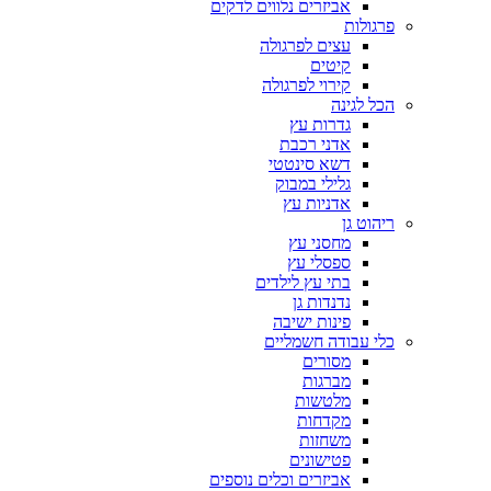
אביזרים נלווים לדקים
פרגולות
עצים לפרגולה
קיטים
קירוי לפרגולה
הכל לגינה
גדרות עץ
אדני רכבת
דשא סינטטי
גלילי במבוק
אדניות עץ
ריהוט גן
מחסני עץ
ספסלי עץ
בתי עץ לילדים
נדנדות גן
פינות ישיבה
כלי עבודה חשמליים
מסורים
מברגות
מלטשות
מקדחות
משחזות
פטישונים
אביזרים וכלים נוספים