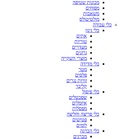
מכונות שטיפה
מפוחים
משאבות
מולטיטולס
כלי עבודה
כלי גינון
אתים
טוריות
מעדרים
גרזנים
מוצרי השקייה
כלי מדידה
מטר
פלסים
זוויות נגרים
קליבר
כלי פיסול
שפכטלים
איזמלים
מפסלות
כלי פריצה וחליצה
פטישים
לומים
כלי הברגה
מברגים