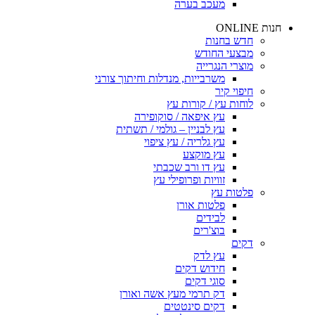
מעכב בערה
חנות ONLINE
חדש בחנות
מבצעי החודש
מוצרי הנגרייה
משרבייות, מנדלות וחיתוך צורני
חיפוי קיר
לוחות עץ / קורות עץ
עץ איפאה / סוקופירה
עץ לבניין – גולמי / תשתית
עץ גלריה / עץ ציפוי
עץ מוקצע
עץ דו ורב שכבתי
זוויות ופרופילי עץ
פלטות עץ
פלטות אורן
לבידים
בוצ'רים
דקים
עץ לדק
חידוש דקים
סוגי דקים
דק תרמי מעץ אשה ואורן
דקים סינטטים