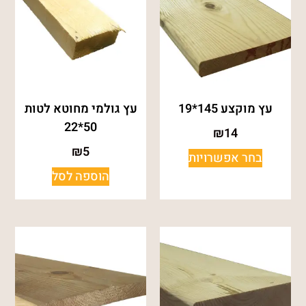
עץ מוקצע 145*19
עץ גולמי מחוטא לטות
50*22
₪
14
₪
5
בחר אפשרויות
הוספה לסל