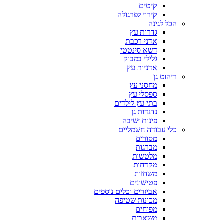
קיטים
קירוי לפרגולה
הכל לגינה
גדרות עץ
אדני רכבת
דשא סינטטי
גלילי במבוק
אדניות עץ
ריהוט גן
מחסני עץ
ספסלי עץ
בתי עץ לילדים
נדנדות גן
פינות ישיבה
כלי עבודה חשמליים
מסורים
מברגות
מלטשות
מקדחות
משחזות
פטישונים
אביזרים וכלים נוספים
מכונות שטיפה
מפוחים
משאבות