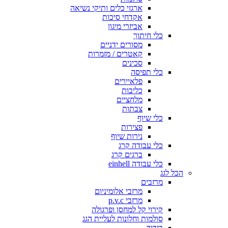
ארגזי כלים ותיקי נשיאה
אקדחי סיכות
אביזרי מיגון
כלי חיתוך
מסורים ידניים
קאטרים / מזמרות
סכינים
כלי תפיסה
פלאיירים
כליבות
מלחציים
צבתות
כלי שיוף
פצירות
נירות שיוף
כלי עבודה קרג
ברגים קרג
כלי עבודה einhell
הכל לגג
מרזבים
מרזבי אלומיניום
מרזבי p.v.c
קירוי קל למחסן ופרגולה
סולמות וחלונות לעליית הגג
בידוד