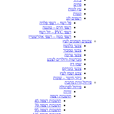
פחים
עץ לגגות
ונטות
רעפים לגג
פל רעף – רעפי פלדה
רעפי חרס – טוגננה
רעפי PVC – קל רעף
רעפי בטון – רעפי אקרשטיין
צבעים ושמנים לעץ
צבעי בלנשון
צבעי טמבור
צבעי ערבה
מברשות ורולרים לצבע
שמן דק
צבעי בונדקס
צבע ושמן לעץ
ניקוי,חיטוי – שונות
פירזול,זווית מתכת
פירזול לפרגולה
זוויות
תושבות רצפה
תושבות רצפה 45
תושבות רצפה 70
תושבות רצפה 95