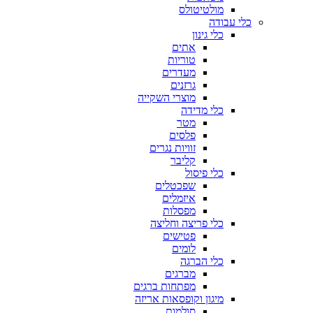
מולטיטולס
כלי עבודה
כלי גינון
אתים
טוריות
מעדרים
גרזנים
מוצרי השקייה
כלי מדידה
מטר
פלסים
זוויות נגרים
קליבר
כלי פיסול
שפכטלים
איזמלים
מפסלות
כלי פריצה וחליצה
פטישים
לומים
כלי הברגה
מברגים
מפתחות ברגים
מיגון וקופסאות אריזה
סולמות