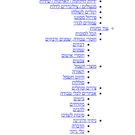
ידיות לדלתות / לארונות / שידות
מנעולים / צילינדרים לדלת
רגליים לשולחן
פירזול מסוגנן
עמודים לגדר
עוד בחנות
הכל לסוכות
חומרי עבודה, שמנים ודבקים
דבקים
שמנים
חומרי איטום
צבעים
מוצרי חשמל
תאורה
חיווט חשמל
סוללות
צירים ומתלים
אביזרים לכלי עבודה
ביטים
מקדחים
להבים
סיכות לשדכן
ניקיון והיגיינה
הדברה
כלי ניקוי