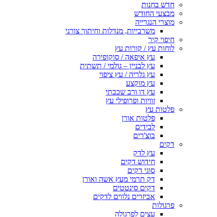
חדש בחנות
מבצעי החודש
מוצרי הנגרייה
משרבייות, מנדלות וחיתוך צורני
חיפוי קיר
לוחות עץ / קורות עץ
עץ איפאה / סוקופירה
עץ לבניין – גולמי / תשתית
עץ גלריה / עץ ציפוי
עץ מוקצע
עץ דו ורב שכבתי
זוויות ופרופילי עץ
פלטות עץ
פלטות אורן
לבידים
בוצ'רים
דקים
עץ לדק
חידוש דקים
סוגי דקים
דק תרמי מעץ אשה ואורן
דקים סינטטים
אביזרים נלווים לדקים
פרגולות
עצים לפרגולה