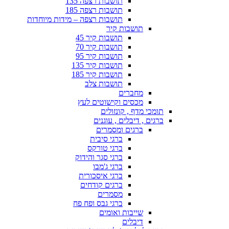
תושבות רצפה 135
תושבות רצפה 185
תושבות רצפה – מידות מיוחדות
תושבות קיר
תושבות קיר 45
תושבות קיר 70
תושבות קיר 95
תושבות קיר 135
תושבות קיר 185
תושבות צלב
מחברים
מכסים וקישוטים לעץ
תומכי מדף , קונזולים
ברגים , דיבלים , עוגנים
ברגים ומסמרים
ברגי סיבית
ברגי טורקס
ברגי סגר והידוק
ברגי ג'מבו
ברגי איסכורית
ברגים קודחים
מסמרים
ברגי גבס ופח פח
שייבות ואומים
דיבלים