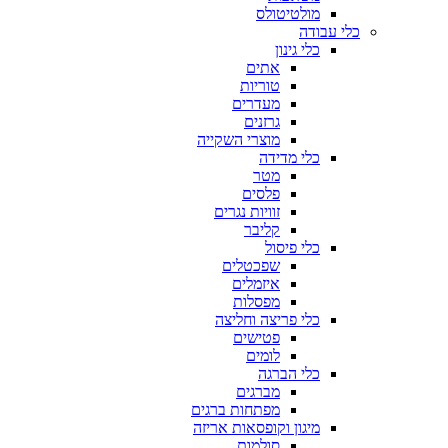
מולטיטולס
כלי עבודה
כלי גינון
אתים
טוריות
מעדרים
גרזנים
מוצרי השקייה
כלי מדידה
מטר
פלסים
זוויות נגרים
קליבר
כלי פיסול
שפכטלים
איזמלים
מפסלות
כלי פריצה וחליצה
פטישים
לומים
כלי הברגה
מברגים
מפתחות ברגים
מיגון וקופסאות אריזה
סולמות