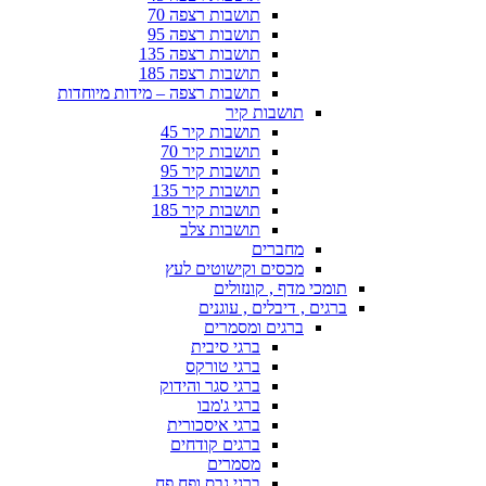
תושבות רצפה 70
תושבות רצפה 95
תושבות רצפה 135
תושבות רצפה 185
תושבות רצפה – מידות מיוחדות
תושבות קיר
תושבות קיר 45
תושבות קיר 70
תושבות קיר 95
תושבות קיר 135
תושבות קיר 185
תושבות צלב
מחברים
מכסים וקישוטים לעץ
תומכי מדף , קונזולים
ברגים , דיבלים , עוגנים
ברגים ומסמרים
ברגי סיבית
ברגי טורקס
ברגי סגר והידוק
ברגי ג'מבו
ברגי איסכורית
ברגים קודחים
מסמרים
ברגי גבס ופח פח