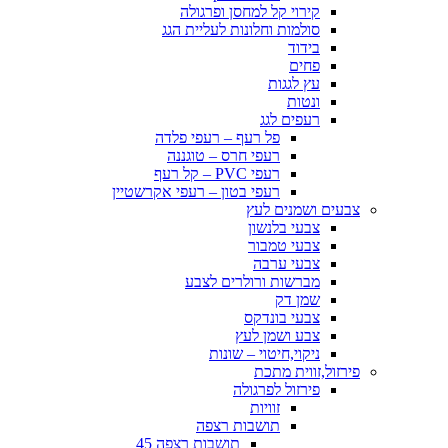
קירוי קל למחסן ופרגולה
סולמות וחלונות לעליית הגג
בידוד
פחים
עץ לגגות
ונטות
רעפים לגג
פל רעף – רעפי פלדה
רעפי חרס – טוגננה
רעפי PVC – קל רעף
רעפי בטון – רעפי אקרשטיין
צבעים ושמנים לעץ
צבעי בלנשון
צבעי טמבור
צבעי ערבה
מברשות ורולרים לצבע
שמן דק
צבעי בונדקס
צבע ושמן לעץ
ניקוי,חיטוי – שונות
פירזול,זווית מתכת
פירזול לפרגולה
זוויות
תושבות רצפה
תושבות רצפה 45