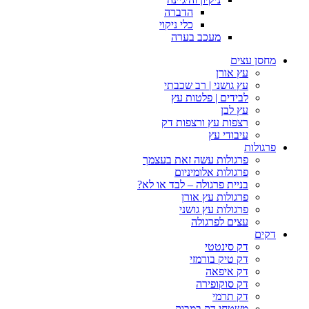
הדברה
כלי ניקוי
מעכב בערה
מחסן עצים
עץ אורן
עץ גושני | רב שכבתי
לבידים | פלטות עץ
עץ לבן
רצפות עץ ורצפות דק
עיבודי עץ
פרגולות
פרגולות עשה זאת בעצמך
פרגולות אלומיניום
בניית פרגולה – לבד או לא?
פרגולות עץ אורן
פרגולות עץ גושני
עצים לפרגולה
דקים
דק סינטטי
דק טיק בורמזי
דק איפאה
דק סוקופירה
דק תרמי
משטחי דק במבוק