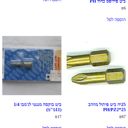
ביט פיליפס כחול PH
₪
6
הוספה לסל
25יח ביט פיתול מוזהב
ביט בוקסה מגנטי לג'מבו 1/4
PH/PZ2*25
(11מ"מ)
₪
17
₪
67