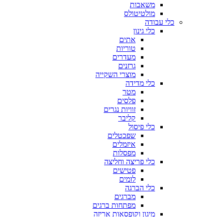
משאבות
מולטיטולס
כלי עבודה
כלי גינון
אתים
טוריות
מעדרים
גרזנים
מוצרי השקייה
כלי מדידה
מטר
פלסים
זוויות נגרים
קליבר
כלי פיסול
שפכטלים
איזמלים
מפסלות
כלי פריצה וחליצה
פטישים
לומים
כלי הברגה
מברגים
מפתחות ברגים
מיגון וקופסאות אריזה