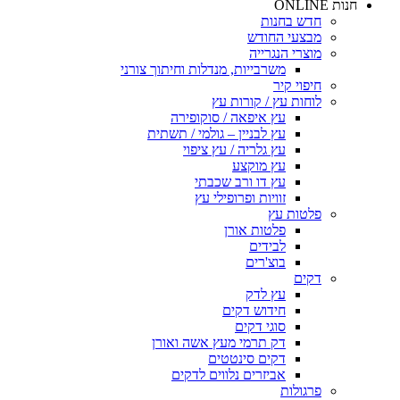
חנות ONLINE
חדש בחנות
מבצעי החודש
מוצרי הנגרייה
משרבייות, מנדלות וחיתוך צורני
חיפוי קיר
לוחות עץ / קורות עץ
עץ איפאה / סוקופירה
עץ לבניין – גולמי / תשתית
עץ גלריה / עץ ציפוי
עץ מוקצע
עץ דו ורב שכבתי
זוויות ופרופילי עץ
פלטות עץ
פלטות אורן
לבידים
בוצ'רים
דקים
עץ לדק
חידוש דקים
סוגי דקים
דק תרמי מעץ אשה ואורן
דקים סינטטים
אביזרים נלווים לדקים
פרגולות