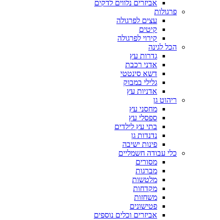
אביזרים נלווים לדקים
פרגולות
עצים לפרגולה
קיטים
קירוי לפרגולה
הכל לגינה
גדרות עץ
אדני רכבת
דשא סינטטי
גלילי במבוק
אדניות עץ
ריהוט גן
מחסני עץ
ספסלי עץ
בתי עץ לילדים
נדנדות גן
פינות ישיבה
כלי עבודה חשמליים
מסורים
מברגות
מלטשות
מקדחות
משחזות
פטישונים
אביזרים וכלים נוספים