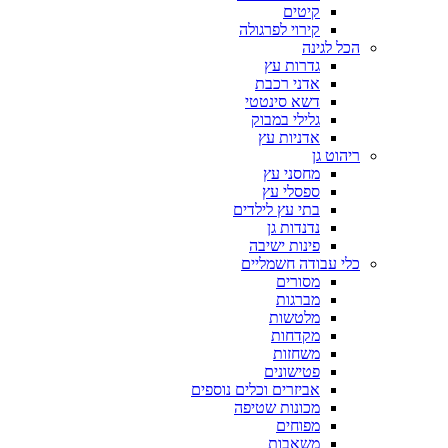
קיטים
קירוי לפרגולה
הכל לגינה
גדרות עץ
אדני רכבת
דשא סינטטי
גלילי במבוק
אדניות עץ
ריהוט גן
מחסני עץ
ספסלי עץ
בתי עץ לילדים
נדנדות גן
פינות ישיבה
כלי עבודה חשמליים
מסורים
מברגות
מלטשות
מקדחות
משחזות
פטישונים
אביזרים וכלים נוספים
מכונות שטיפה
מפוחים
משאבות