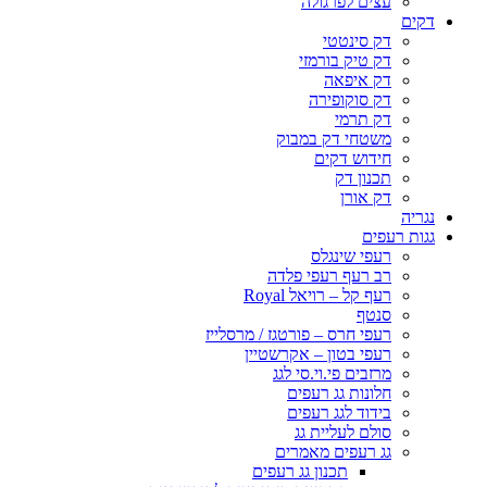
עצים לפרגולה
דקים
דק סינטטי
דק טיק בורמזי
דק איפאה
דק סוקופירה
דק תרמי
משטחי דק במבוק
חידוש דקים
תכנון דק
דק אורן
נגריה
גגות רעפים
רעפי שינגלס
רב רעף רעפי פלדה
רעף קל – רויאל Royal
סנטף
רעפי חרס – פורטגז / מרסלייז
רעפי בטון – אקרשטיין
מרזבים פי.וי.סי לגג
חלונות גג רעפים
בידוד לגג רעפים
סולם לעליית גג
גג רעפים מאמרים
תכנון גג רעפים