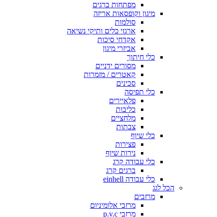
מפתחות ברגים
מיגון וקופסאות אריזה
סולמות
ארגזי כלים ותיקי נשיאה
אקדחי סיכות
אביזרי מיגון
כלי חיתוך
מסורים ידניים
קאטרים / מזמרות
סכינים
כלי תפיסה
פלאיירים
כליבות
מלחציים
צבתות
כלי שיוף
פצירות
נירות שיוף
כלי עבודה קרג
ברגים קרג
כלי עבודה einhell
הכל לגג
מרזבים
מרזבי אלומיניום
מרזבי p.v.c