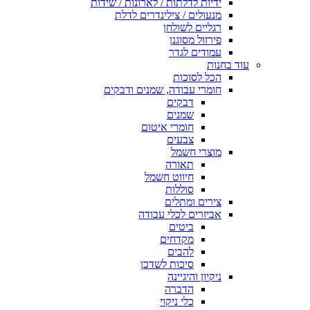
ידיות לדלתות / לארונות / שידות
מנעולים / צילינדרים לדלת
רגליים לשולחן
פירזול מסוגנן
עמודים לגדר
עוד בחנות
הכל לסוכות
חומרי עבודה, שמנים ודבקים
דבקים
שמנים
חומרי איטום
צבעים
מוצרי חשמל
תאורה
חיווט חשמל
סוללות
צירים ומתלים
אביזרים לכלי עבודה
ביטים
מקדחים
להבים
סיכות לשדכן
ניקיון והיגיינה
הדברה
כלי ניקוי