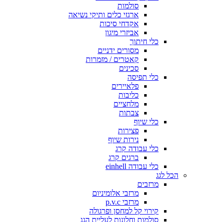
סולמות
ארגזי כלים ותיקי נשיאה
אקדחי סיכות
אביזרי מיגון
כלי חיתוך
מסורים ידניים
קאטרים / מזמרות
סכינים
כלי תפיסה
פלאיירים
כליבות
מלחציים
צבתות
כלי שיוף
פצירות
נירות שיוף
כלי עבודה קרג
ברגים קרג
כלי עבודה einhell
הכל לגג
מרזבים
מרזבי אלומיניום
מרזבי p.v.c
קירוי קל למחסן ופרגולה
סולמות וחלונות לעליית הגג