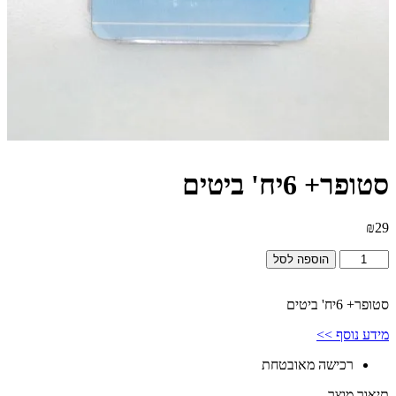
סטופר+ 6יח' ביטים
₪
29
כמות
הוספה לסל
של
סטופר+
6יח'
סטופר+ 6יח' ביטים
ביטים
מידע נוסף >>
רכישה מאובטחת
תיאור מוצר