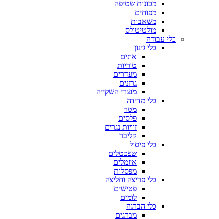
מכונות שטיפה
מפוחים
משאבות
מולטיטולס
כלי עבודה
כלי גינון
אתים
טוריות
מעדרים
גרזנים
מוצרי השקייה
כלי מדידה
מטר
פלסים
זוויות נגרים
קליבר
כלי פיסול
שפכטלים
איזמלים
מפסלות
כלי פריצה וחליצה
פטישים
לומים
כלי הברגה
מברגים