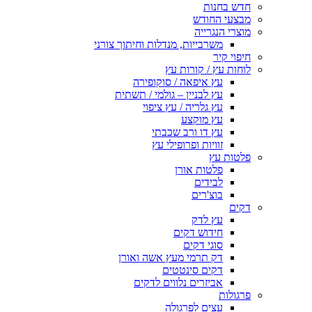
חדש בחנות
מבצעי החודש
מוצרי הנגרייה
משרבייות, מנדלות וחיתוך צורני
חיפוי קיר
לוחות עץ / קורות עץ
עץ איפאה / סוקופירה
עץ לבניין – גולמי / תשתית
עץ גלריה / עץ ציפוי
עץ מוקצע
עץ דו ורב שכבתי
זוויות ופרופילי עץ
פלטות עץ
פלטות אורן
לבידים
בוצ'רים
דקים
עץ לדק
חידוש דקים
סוגי דקים
דק תרמי מעץ אשה ואורן
דקים סינטטים
אביזרים נלווים לדקים
פרגולות
עצים לפרגולה