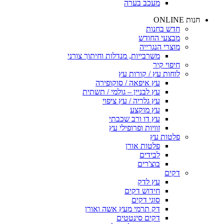
מעכב בערה
חנות ONLINE
חדש בחנות
מבצעי החודש
מוצרי הנגרייה
משרבייות, מנדלות וחיתוך צורני
חיפוי קיר
לוחות עץ / קורות עץ
עץ איפאה / סוקופירה
עץ לבניין – גולמי / תשתית
עץ גלריה / עץ ציפוי
עץ מוקצע
עץ דו ורב שכבתי
זוויות ופרופילי עץ
פלטות עץ
פלטות אורן
לבידים
בוצ'רים
דקים
עץ לדק
חידוש דקים
סוגי דקים
דק תרמי מעץ אשה ואורן
דקים סינטטים