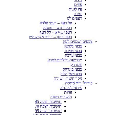
פחים
עץ לגגות
ונטות
רעפים לגג
פל רעף – רעפי פלדה
רעפי חרס – טוגננה
רעפי PVC – קל רעף
רעפי בטון – רעפי אקרשטיין
צבעים ושמנים לעץ
צבעי בלנשון
צבעי טמבור
צבעי ערבה
מברשות ורולרים לצבע
שמן דק
צבעי בונדקס
צבע ושמן לעץ
ניקוי,חיטוי – שונות
פירזול,זווית מתכת
פירזול לפרגולה
זוויות
תושבות רצפה
תושבות רצפה 45
תושבות רצפה 70
תושבות רצפה 95