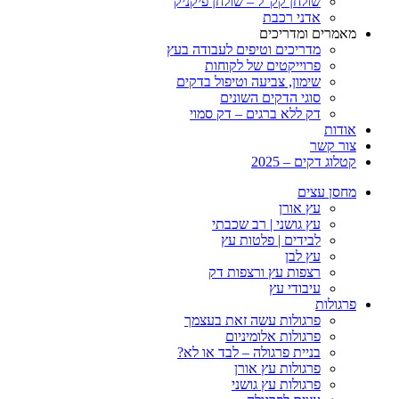
שולחן קק”ל – שולחן פיקניק
אדני רכבת
מאמרים ומדריכים
מדריכים וטיפים לעבודה בעץ
פרוייקטים של לקוחות
שימון, צביעה וטיפול בדקים
סוגי הדקים השונים
דק ללא ברגים – דק סמוי
אודות
צור קשר
קטלוג דקים – 2025
מחסן עצים
עץ אורן
עץ גושני | רב שכבתי
לבידים | פלטות עץ
עץ לבן
רצפות עץ ורצפות דק
עיבודי עץ
פרגולות
פרגולות עשה זאת בעצמך
פרגולות אלומיניום
בניית פרגולה – לבד או לא?
פרגולות עץ אורן
פרגולות עץ גושני