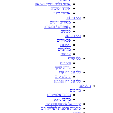
ארגזי כלים ותיקי נשיאה
אקדחי סיכות
אביזרי מיגון
כלי חיתוך
מסורים ידניים
קאטרים / מזמרות
סכינים
כלי תפיסה
פלאיירים
כליבות
מלחציים
צבתות
כלי שיוף
פצירות
נירות שיוף
כלי עבודה קרג
ברגים קרג
כלי עבודה einhell
הכל לגג
מרזבים
מרזבי אלומיניום
מרזבי p.v.c
קירוי קל למחסן ופרגולה
סולמות וחלונות לעליית הגג
בידוד