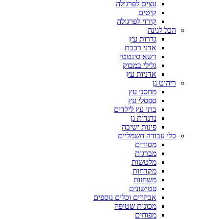
עצים לפרגולה
קיטים
קירוי לפרגולה
הכל לגינה
גדרות עץ
אדני רכבת
דשא סינטטי
גלילי במבוק
אדניות עץ
ריהוט גן
מחסני עץ
ספסלי עץ
בתי עץ לילדים
נדנדות גן
פינות ישיבה
כלי עבודה חשמליים
מסורים
מברגות
מלטשות
מקדחות
משחזות
פטישונים
אביזרים וכלים נוספים
מכונות שטיפה
מפוחים