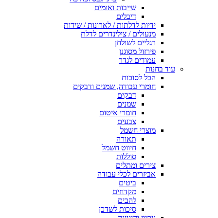
שייבות ואומים
דיבלים
ידיות לדלתות / לארונות / שידות
מנעולים / צילינדרים לדלת
רגליים לשולחן
פירזול מסוגנן
עמודים לגדר
עוד בחנות
הכל לסוכות
חומרי עבודה, שמנים ודבקים
דבקים
שמנים
חומרי איטום
צבעים
מוצרי חשמל
תאורה
חיווט חשמל
סוללות
צירים ומתלים
אביזרים לכלי עבודה
ביטים
מקדחים
להבים
סיכות לשדכן
ניקיון והיגיינה