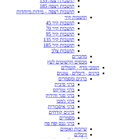
תושבות רצפה 135
תושבות רצפה 185
תושבות רצפה – מידות מיוחדות
תושבות קיר
תושבות קיר 45
תושבות קיר 70
תושבות קיר 95
תושבות קיר 135
תושבות קיר 185
תושבות צלב
מחברים
מכסים וקישוטים לעץ
תומכי מדף , קונזולים
ברגים , דיבלים , עוגנים
ברגים ומסמרים
ברגי סיבית
ברגי טורקס
ברגי סגר והידוק
ברגי ג'מבו
ברגי איסכורית
ברגים קודחים
מסמרים
ברגי גבס ופח פח
שייבות ואומים
דיבלים