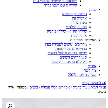
פתרונות ביטומניים לחיפויי גגות
קירויי גג עם רעפי פלדה
לגינה
גדרות עץ ובמבוק
אדניות עץ
פינת הזולה
בתי עץ לילדים
שולחן קק”ל – שולחן פיקניק
אדני רכבת
מאמרים ומדריכים
מדריכים וטיפים לעבודה בעץ
פרוייקטים של לקוחות
שימון, צביעה וטיפול בדקים
סוגי הדקים השונים
דק ללא ברגים – דק סמוי
אודות
צור קשר
קטלוג דקים – 2025
0
₪
0
עגלת קניות
עמוד הבית
/
עוד בחנות
/
אביזרים לכלי עבודה
/
ביטים
/ סטופר+ 6יח'
ביטים