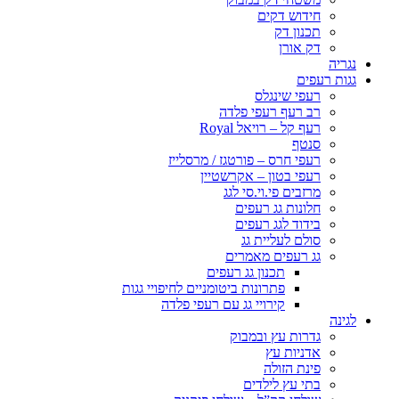
חידוש דקים
תכנון דק
דק אורן
נגריה
גגות רעפים
רעפי שינגלס
רב רעף רעפי פלדה
רעף קל – רויאל Royal
סנטף
רעפי חרס – פורטגז / מרסלייז
רעפי בטון – אקרשטיין
מרזבים פי.וי.סי לגג
חלונות גג רעפים
בידוד לגג רעפים
סולם לעליית גג
גג רעפים מאמרים
תכנון גג רעפים
פתרונות ביטומניים לחיפויי גגות
קירויי גג עם רעפי פלדה
לגינה
גדרות עץ ובמבוק
אדניות עץ
פינת הזולה
בתי עץ לילדים