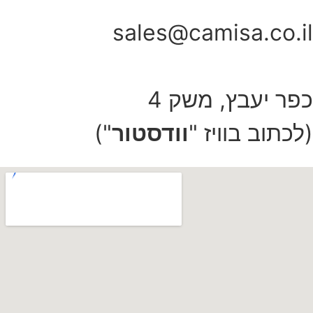
sales@camisa.co.il
כפר יעבץ, משק 4
(לכתוב בוויז "
וודסטור
")