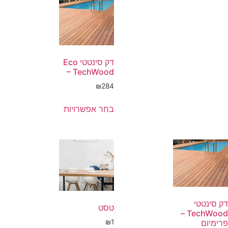
דק סינטטי Eco
– TechWood
₪
284
בחר אפשרויות
דק סינטטי
טסט
TechWood –
₪
1
פרימיום