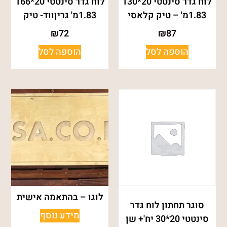
לוח גדר סינטטי 20*130
לוח גדר סינטטי 20*166
1.83מ' – טיק קלאסי
1.83מ' גריןווד- טיק
₪
72
₪
87
הוספה לסל
הוספה לסל
לוגו – בהתאמה אישית
סוגר תחתון לוח גדר
מידע נוסף
סינטטי 20*30 יח'+ שן