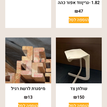
1.82 -גריןווד אפור כהה
₪
47
הוספה לסל
שולחן צד
מיסגרת לרשת רגיל
₪
13
₪
150
הוספה לסל
הוספה לסל