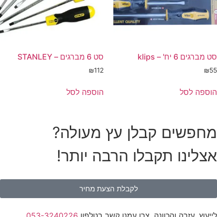
סט מברגים 6 יח' – klips
סט 6 מברגים – STANLEY
₪
112
₪
55
הוספה לסל
הוספה לסל
מחפשים קבלן עץ מעולה?
אצלינו תקבלו הרבה יותר!
לקבלת הצעת מחיר
לייעוץ, עזרה והכוונה, צרו עמנו קשר בטלפון
053-3240226