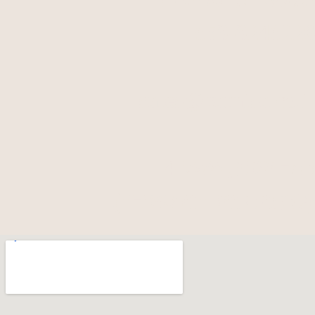
כמיסה - מחסן עצים
053-3240226
sales@camisa.co.il
כפר יעבץ, משק 4
(לכתוב בוויז "
וודסטור
")