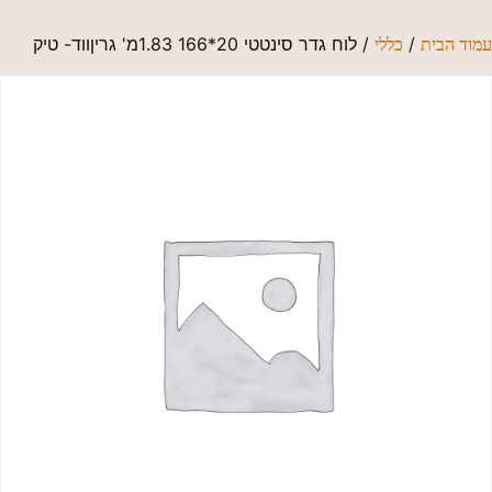
/
/ לוח גדר סינטטי 20*166 1.83מ' גריןווד- טיק
עמוד הבית
כללי