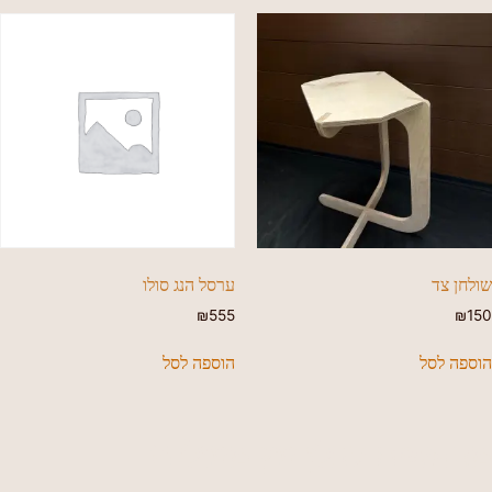
שולחן צד
ערסל הנג סולו
₪
555
₪
150
הוספה לסל
הוספה לסל
מחפשים קבלן עץ מעולה?