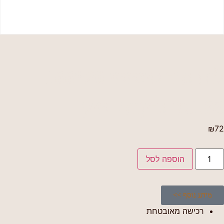
לוח גדר סינטטי 20*166
1.83מ' גריןווד- טיק
₪
72
הוספה לסל
מידע נוסף >>
רכישה מאובטחת