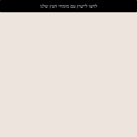
לחצו לייעוץ עם מומחי העץ שלנו
שעות פתיחה:
א׳-ה׳: 16:00 - 8:00
יום ו׳: 12:00 - 8:00
שבת וחג - סגור
ערבי חג - בתיאום מראש