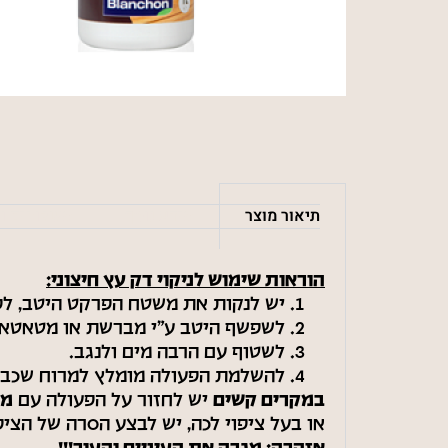
תיאור מוצר
מידע נוסף
משלוחים ו
הוראות שימוש לניקוי דק עץ חיצוני:
יש לנקות את משטח הפרקט היטב, לפני מר
לשפשף היטב ע"י מברשת או מטאטא ב
לשטוף עם הרבה מים ולנגב.
להשלמת הפעולה מומלץ למרוח שכבה
במקרים קשים
יש לחזור על הפעולה עם
מכ
או בעל ציפוי לכה, יש לבצע הסרה של הציפוי ע"י שיוף או שימוש במסיר 10' החומר 