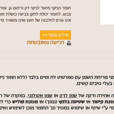
חומר הניקוי מיועד לניקוי דק וריהוט גן. עו
צבעו. לחומר יכולת לתקן צביעה כושלת ו
אינו גורם להלבנה של העץ ואינו משאיר סי
מידע נוסף >>
רכישה מאובטחת
החזרות
יחת השמן עם סמרטוט לח ומים בלבד (ללא חומר ניקוי) ולהמתין
עלי סיבים קשים.
 אחידה ודקה של
שמן לדק
או
שמן אקולוגי
. במקרה של רי
ונת קיטור
או
שטיפה בלחץ
(נמוך) או
מכונת פוליש
כדי לא
מוכן לשימוש ואינו דורש דילול. כושר כיסוי : 8-10 מ"ר.