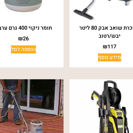
השכרת שואב אבק 80 ליטר
חומר ניקוי 400 גרם ערבה
יבש/רטוב
₪
26
₪
117
הוספה לסל
מידע נוסף