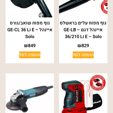
גוף מפוח עלים בראשלס
גוף מפוח שואב/גורס
איינהל דגם – GE-LB
איינהל – GE-CL 36 Li E
Solo
36/210 Li E – Solo
₪
849
₪
829
הוספה לסל
הוספה לסל