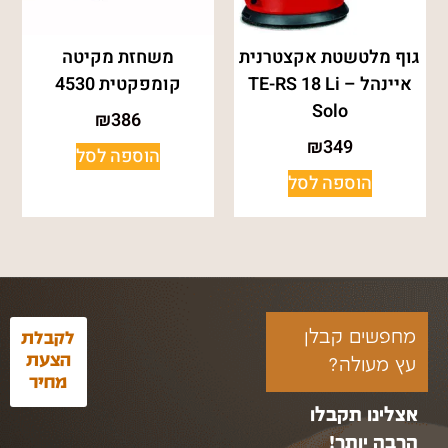
גוף מלטשטת אקצטרנית
משחזת מקיטה
איינהל – TE-RS 18 Li
קומפקטית 4530
Solo
₪
386
₪
349
הוספה לסל
הוספה לסל
מחפשים קבלן
לקבלת
הצעת
עץ מעולה?
מחיר
אצלינו תקבלו
הרבה יותר!