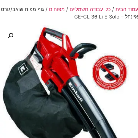
עמוד הבית
/
כלי עבודה חשמליים
/
מפוחים
/ גוף מפוח שואב/גורס
איינהל – GE-CL 36 Li E Solo