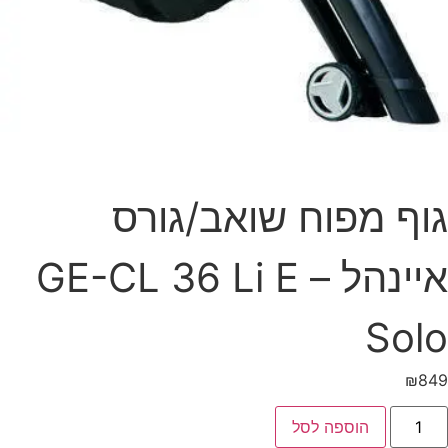
גוף מפוח שואב/גורס
איינהל – GE-CL 36 Li E
Solo
₪
849
הוספה לסל