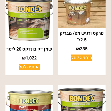
פרקט ורניש מט/ מבריק
2.5ל'
₪
335
שמן דק בונדקס 20 ליטר
הוספה לסל
₪
1,022
הוספה לסל