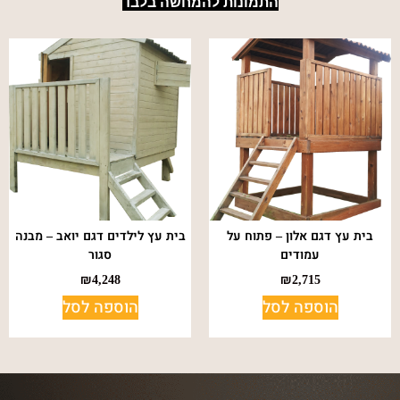
התמונות להמחשה בלבד
בית עץ דגם אלון – פתוח על
בית עץ לילדים דגם יואב – מבנה
עמודים
סגור
₪
4,248
₪
2,715
הוספה לסל
הוספה לסל