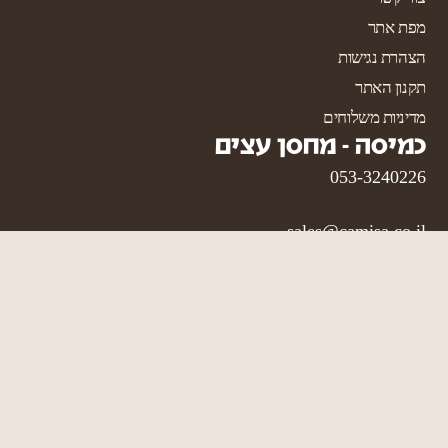
מפת אתר
הצהרת נגישות
תקנון האתר
מדיניות משלוחים
כמיסה - מחסן עצים
053-3240226
sales@camisa.co.il
כפר יעבץ, משק 4
(לכתוב בוויז "
וודסטור
")