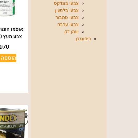
צבעי בונדקס
צבעי בלנשון
צבעי טמבור
צבעי ערבה
אוסמו חומר
שמן דק
צבע מעץ 750 מ"ל
ריהוט גן
₪
70
הוספה 