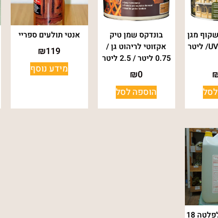
שקוף מגן
בונדקס שמן טיק
אנטי תולעים ספריי
מפני אקלים UV/ ליטר
אקזוטי לריהוט גן /
₪
119
0.75 ליטר / 2.5 ליטר
מידע נוסף
₪
0
לסל
הוספה לסל
מעכב בערה לפלטה 18