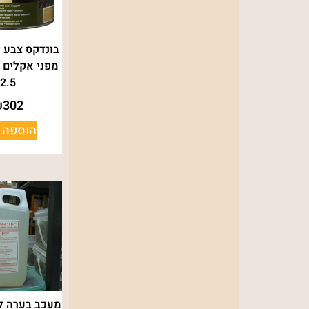
בונדקס צבע 
2.5
₪
302
הוספה 