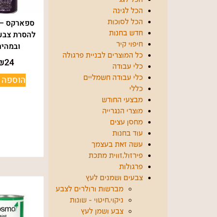
הכל לגינה
ספארקס – 
הכל לסוכות
להסרת צבע
חדש בחנות
ובמהיר
חיפוי קיר
כל המוצרים לבניית פרגולה
₪
24
כלי עבודה
הוספה 
כלי עבודה חשמליים
כללי
מבצעי החודש
מוצרי הנגרייה
מחסן עצים
עוד בחנות
עשה זאת בעצמך
פירזול,זווית מתכת
פרגולות
צבעים ושמנים לעץ
מברשות ורולרים לצבע
ניקוי,חיטוי - שונות
צבע ושמן לעץ