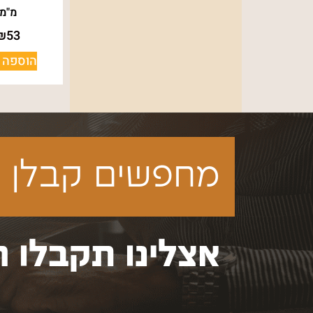
מ"מ
₪
53
הוספה 
מחפשים קבלן ע
אצלינו תקבלו ה