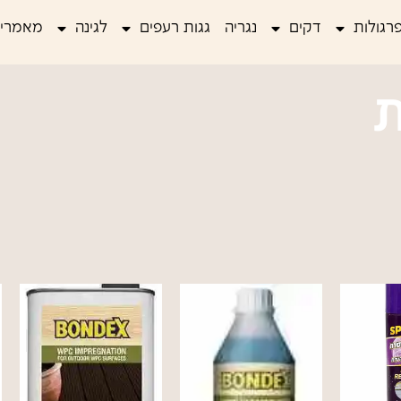
רגולות
דקים
נגריה
גגות רעפים
לגינה
מאמרים
ת