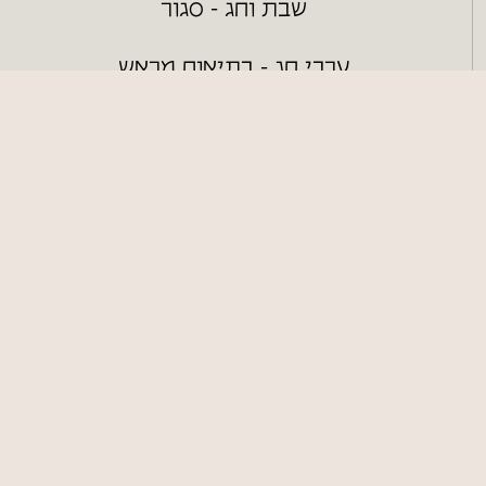
שבת וחג - סגור
ערבי חג - בתיאום מראש
ניווט מהיר
חנות ONLINE
כללי
צור קשר
מפת אתר
הצהרת נגישות
תקנון האתר
מדיניות משלוחים
כמיסה - מחסן עצים
053-3240226