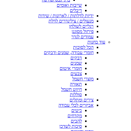
שייבות ואומים
דיבלים
ידיות לדלתות / לארונות / שידות
מנעולים / צילינדרים לדלת
רגליים לשולחן
פירזול מסוגנן
עמודים לגדר
עוד בחנות
הכל לסוכות
חומרי עבודה, שמנים ודבקים
דבקים
שמנים
חומרי איטום
צבעים
מוצרי חשמל
תאורה
חיווט חשמל
סוללות
צירים ומתלים
אביזרים לכלי עבודה
ביטים
מקדחים
להבים
סיכות לשדכן