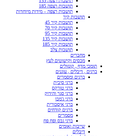
תושבות רצפה 135
תושבות רצפה 185
תושבות רצפה – מידות מיוחדות
תושבות קיר
תושבות קיר 45
תושבות קיר 70
תושבות קיר 95
תושבות קיר 135
תושבות קיר 185
תושבות צלב
מחברים
מכסים וקישוטים לעץ
תומכי מדף , קונזולים
ברגים , דיבלים , עוגנים
ברגים ומסמרים
ברגי סיבית
ברגי טורקס
ברגי סגר והידוק
ברגי ג'מבו
ברגי איסכורית
ברגים קודחים
מסמרים
ברגי גבס ופח פח
שייבות ואומים
דיבלים