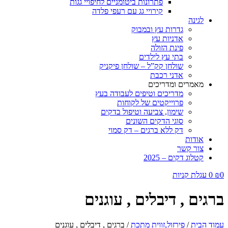
פתרונות ביטומניים לחיפויי גגות
קירויי גג עם רעפי פלדה
לגינה
גדרות עץ ובמבוק
אדניות עץ
פינת הזולה
בתי עץ לילדים
שולחן קק”ל – שולחן פיקניק
אדני רכבת
מאמרים ומדריכים
מדריכים וטיפים לעבודה בעץ
פרוייקטים של לקוחות
שימון, צביעה וטיפול בדקים
סוגי הדקים השונים
דק ללא ברגים – דק סמוי
אודות
צור קשר
קטלוג דקים – 2025
0
₪
0
עגלת קניות
ברגים , דיבלים , עוגנים
עמוד הבית
/
פירזול,זווית מתכת
/ ברגים , דיבלים , עוגנים