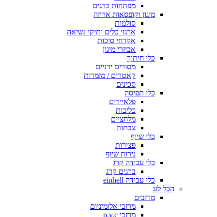
מפתחות ברגים
מיגון וקופסאות אריזה
סולמות
ארגזי כלים ותיקי נשיאה
אקדחי סיכות
אביזרי מיגון
כלי חיתוך
מסורים ידניים
קאטרים / מזמרות
סכינים
כלי תפיסה
פלאיירים
כליבות
מלחציים
צבתות
כלי שיוף
פצירות
נירות שיוף
כלי עבודה קרג
ברגים קרג
כלי עבודה einhell
הכל לגג
מרזבים
מרזבי אלומיניום
מרזבי p.v.c