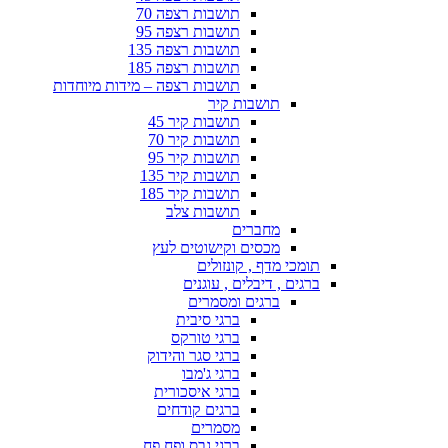
תושבות רצפה 70
תושבות רצפה 95
תושבות רצפה 135
תושבות רצפה 185
תושבות רצפה – מידות מיוחדות
תושבות קיר
תושבות קיר 45
תושבות קיר 70
תושבות קיר 95
תושבות קיר 135
תושבות קיר 185
תושבות צלב
מחברים
מכסים וקישוטים לעץ
תומכי מדף , קונזולים
ברגים , דיבלים , עוגנים
ברגים ומסמרים
ברגי סיבית
ברגי טורקס
ברגי סגר והידוק
ברגי ג'מבו
ברגי איסכורית
ברגים קודחים
מסמרים
ברגי גבס ופח פח