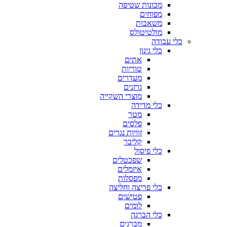
מכונות שטיפה
מפוחים
משאבות
מולטיטולס
כלי עבודה
כלי גינון
אתים
טוריות
מעדרים
גרזנים
מוצרי השקייה
כלי מדידה
מטר
פלסים
זוויות נגרים
קליבר
כלי פיסול
שפכטלים
איזמלים
מפסלות
כלי פריצה וחליצה
פטישים
לומים
כלי הברגה
מברגים