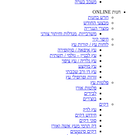
מעכב בערה
חנות ONLINE
חדש בחנות
מבצעי החודש
מוצרי הנגרייה
משרבייות, מנדלות וחיתוך צורני
חיפוי קיר
לוחות עץ / קורות עץ
עץ איפאה / סוקופירה
עץ לבניין – גולמי / תשתית
עץ גלריה / עץ ציפוי
עץ מוקצע
עץ דו ורב שכבתי
זוויות ופרופילי עץ
פלטות עץ
פלטות אורן
לבידים
בוצ'רים
דקים
עץ לדק
חידוש דקים
סוגי דקים
דק תרמי מעץ אשה ואורן
דקים סינטטים