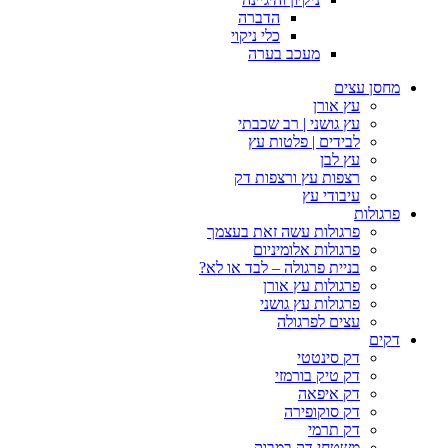
הדברה
כלי ניקוי
מעכב בערה
מחסן עצים
עץ אורן
עץ גושני | רב שכבתי
לבידים | פלטות עץ
עץ לבן
רצפות עץ ורצפות דק
עיבודי עץ
פרגולות
פרגולות עשה זאת בעצמך
פרגולות אלומיניום
בניית פרגולה – לבד או לא?
פרגולות עץ אורן
פרגולות עץ גושני
עצים לפרגולה
דקים
דק סינטטי
דק טיק בורמזי
דק איפאה
דק סוקופירה
דק תרמי
משטחי דק במבוק