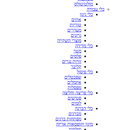
מולטיטולס
כלי עבודה
כלי גינון
אתים
טוריות
מעדרים
גרזנים
מוצרי השקייה
כלי מדידה
מטר
פלסים
זוויות נגרים
קליבר
כלי פיסול
שפכטלים
איזמלים
מפסלות
כלי פריצה וחליצה
פטישים
לומים
כלי הברגה
מברגים
מפתחות ברגים
מיגון וקופסאות אריזה
סולמות