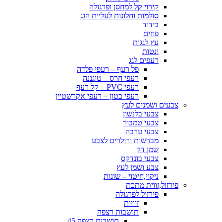
קירוי קל למחסן ופרגולה
סולמות וחלונות לעליית הגג
בידוד
פחים
עץ לגגות
ונטות
רעפים לגג
פל רעף – רעפי פלדה
רעפי חרס – טוגננה
רעפי PVC – קל רעף
רעפי בטון – רעפי אקרשטיין
צבעים ושמנים לעץ
צבעי בלנשון
צבעי טמבור
צבעי ערבה
מברשות ורולרים לצבע
שמן דק
צבעי בונדקס
צבע ושמן לעץ
ניקוי,חיטוי – שונות
פירזול,זווית מתכת
פירזול לפרגולה
זוויות
תושבות רצפה
תושבות רצפה 45