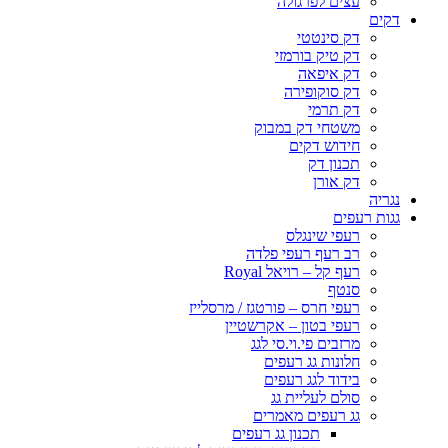
עצים לפרגולה
דקים
דק סינטטי
דק טיק בורמזי
דק איפאה
דק סוקופירה
דק תרמי
משטחי דק במבוק
חידוש דקים
תכנון דק
דק אורן
נגריה
גגות רעפים
רעפי שינגלס
רב רעף רעפי פלדה
רעף קל – רויאל Royal
סנטף
רעפי חרס – פורטגז / מרסלייז
רעפי בטון – אקרשטיין
מרזבים פי.וי.סי לגג
חלונות גג רעפים
בידוד לגג רעפים
סולם לעליית גג
גג רעפים מאמרים
תכנון גג רעפים