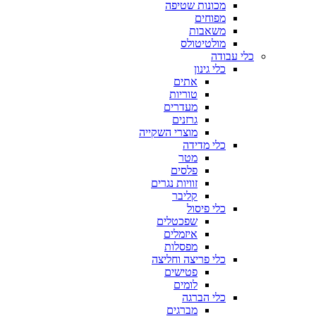
מכונות שטיפה
מפוחים
משאבות
מולטיטולס
כלי עבודה
כלי גינון
אתים
טוריות
מעדרים
גרזנים
מוצרי השקייה
כלי מדידה
מטר
פלסים
זוויות נגרים
קליבר
כלי פיסול
שפכטלים
איזמלים
מפסלות
כלי פריצה וחליצה
פטישים
לומים
כלי הברגה
מברגים