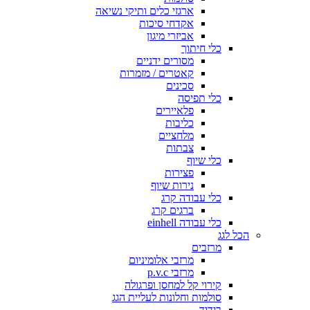
ארגזי כלים ותיקי נשיאה
אקדחי סיכות
אביזרי מיגון
כלי חיתוך
מסורים ידניים
קאטרים / מזמרות
סכינים
כלי תפיסה
פלאיירים
כליבות
מלחציים
צבתות
כלי שיוף
פצירות
נירות שיוף
כלי עבודה קרג
ברגים קרג
כלי עבודה einhell
הכל לגג
מרזבים
מרזבי אלומיניום
מרזבי p.v.c
קירוי קל למחסן ופרגולה
סולמות וחלונות לעליית הגג
בידוד