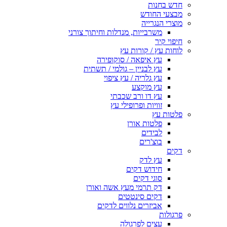
חדש בחנות
מבצעי החודש
מוצרי הנגרייה
משרבייות, מנדלות וחיתוך צורני
חיפוי קיר
לוחות עץ / קורות עץ
עץ איפאה / סוקופירה
עץ לבניין – גולמי / תשתית
עץ גלריה / עץ ציפוי
עץ מוקצע
עץ דו ורב שכבתי
זוויות ופרופילי עץ
פלטות עץ
פלטות אורן
לבידים
בוצ'רים
דקים
עץ לדק
חידוש דקים
סוגי דקים
דק תרמי מעץ אשה ואורן
דקים סינטטים
אביזרים נלווים לדקים
פרגולות
עצים לפרגולה