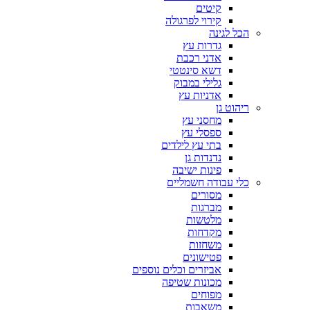
קיטים
קירוי לפרגולה
הכל לגינה
גדרות עץ
אדני רכבת
דשא סינטטי
גלילי במבוק
אדניות עץ
ריהוט גן
מחסני עץ
ספסלי עץ
בתי עץ לילדים
נדנדות גן
פינות ישיבה
כלי עבודה חשמליים
מסורים
מברגות
מלטשות
מקדחות
משחזות
פטישונים
אביזרים וכלים נוספים
מכונות שטיפה
מפוחים
משאבות