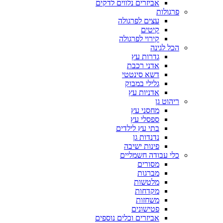
אביזרים נלווים לדקים
פרגולות
עצים לפרגולה
קיטים
קירוי לפרגולה
הכל לגינה
גדרות עץ
אדני רכבת
דשא סינטטי
גלילי במבוק
אדניות עץ
ריהוט גן
מחסני עץ
ספסלי עץ
בתי עץ לילדים
נדנדות גן
פינות ישיבה
כלי עבודה חשמליים
מסורים
מברגות
מלטשות
מקדחות
משחזות
פטישונים
אביזרים וכלים נוספים