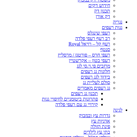
חידוש דקים
תכנון דק
דק אורן
נגריה
גגות רעפים
רעפי שינגלס
רב רעף רעפי פלדה
רעף קל – רויאל Royal
סנטף
רעפי חרס – פורטגז / מרסלייז
רעפי בטון – אקרשטיין
מרזבים פי.וי.סי לגג
חלונות גג רעפים
בידוד לגג רעפים
סולם לעליית גג
גג רעפים מאמרים
תכנון גג רעפים
פתרונות ביטומניים לחיפויי גגות
קירויי גג עם רעפי פלדה
לגינה
גדרות עץ ובמבוק
אדניות עץ
פינת הזולה
בתי עץ לילדים