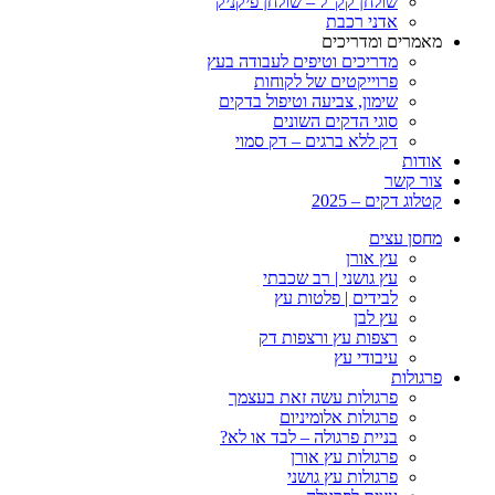
שולחן קק”ל – שולחן פיקניק
אדני רכבת
מאמרים ומדריכים
מדריכים וטיפים לעבודה בעץ
פרוייקטים של לקוחות
שימון, צביעה וטיפול בדקים
סוגי הדקים השונים
דק ללא ברגים – דק סמוי
אודות
צור קשר
קטלוג דקים – 2025
מחסן עצים
עץ אורן
עץ גושני | רב שכבתי
לבידים | פלטות עץ
עץ לבן
רצפות עץ ורצפות דק
עיבודי עץ
פרגולות
פרגולות עשה זאת בעצמך
פרגולות אלומיניום
בניית פרגולה – לבד או לא?
פרגולות עץ אורן
פרגולות עץ גושני