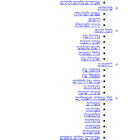
אביזרים נלווים לדקים
פרגולות
עצים לפרגולה
קיטים
קירוי לפרגולה
הכל לגינה
גדרות עץ
אדני רכבת
דשא סינטטי
גלילי במבוק
אדניות עץ
ריהוט גן
מחסני עץ
ספסלי עץ
בתי עץ לילדים
נדנדות גן
פינות ישיבה
כלי עבודה חשמליים
מסורים
מברגות
מלטשות
מקדחות
משחזות
פטישונים
אביזרים וכלים נוספים