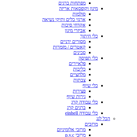
מפתחות ברגים
מיגון וקופסאות אריזה
סולמות
ארגזי כלים ותיקי נשיאה
אקדחי סיכות
אביזרי מיגון
כלי חיתוך
מסורים ידניים
קאטרים / מזמרות
סכינים
כלי תפיסה
פלאיירים
כליבות
מלחציים
צבתות
כלי שיוף
פצירות
נירות שיוף
כלי עבודה קרג
ברגים קרג
כלי עבודה einhell
הכל לגג
מרזבים
מרזבי אלומיניום
מרזבי p.v.c