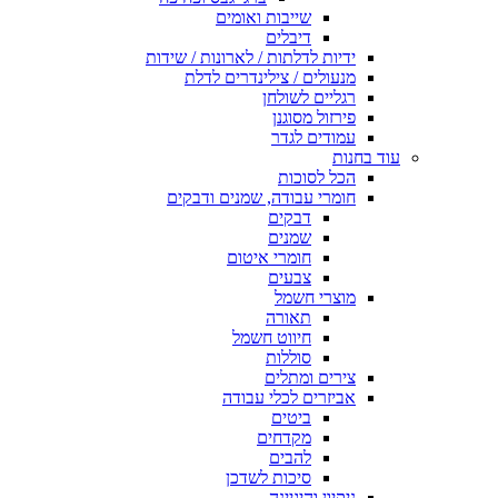
שייבות ואומים
דיבלים
ידיות לדלתות / לארונות / שידות
מנעולים / צילינדרים לדלת
רגליים לשולחן
פירזול מסוגנן
עמודים לגדר
עוד בחנות
הכל לסוכות
חומרי עבודה, שמנים ודבקים
דבקים
שמנים
חומרי איטום
צבעים
מוצרי חשמל
תאורה
חיווט חשמל
סוללות
צירים ומתלים
אביזרים לכלי עבודה
ביטים
מקדחים
להבים
סיכות לשדכן
ניקיון והיגיינה