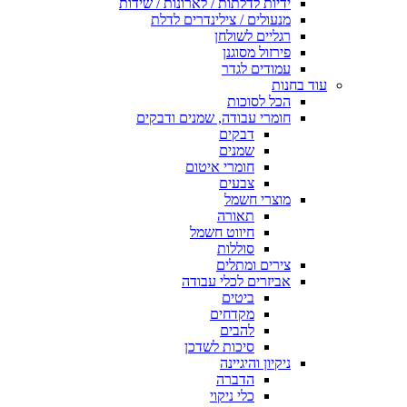
ידיות לדלתות / לארונות / שידות
מנעולים / צילינדרים לדלת
רגליים לשולחן
פירזול מסוגנן
עמודים לגדר
עוד בחנות
הכל לסוכות
חומרי עבודה, שמנים ודבקים
דבקים
שמנים
חומרי איטום
צבעים
מוצרי חשמל
תאורה
חיווט חשמל
סוללות
צירים ומתלים
אביזרים לכלי עבודה
ביטים
מקדחים
להבים
סיכות לשדכן
ניקיון והיגיינה
הדברה
כלי ניקוי