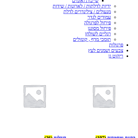
שייבות ואומים
ידיות לדלתות / לארונות / שידות
מנעולים / צילינדרים לדלת
עמודים לגדר
פירזול לפרגולה
פירזול מסוגנן
רגליים לשולחן
תומכי מדף , קונזולים
פרגולות
צבעים ושמנים לעץ
ריהוט גן
ברגים ומסמרים
(197)
דיבלים
(26)