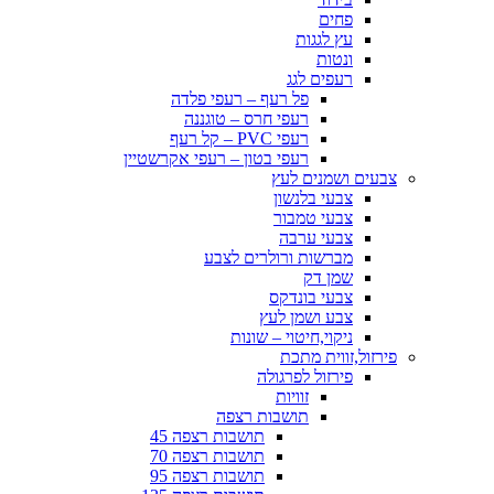
פחים
עץ לגגות
ונטות
רעפים לגג
פל רעף – רעפי פלדה
רעפי חרס – טוגננה
רעפי PVC – קל רעף
רעפי בטון – רעפי אקרשטיין
צבעים ושמנים לעץ
צבעי בלנשון
צבעי טמבור
צבעי ערבה
מברשות ורולרים לצבע
שמן דק
צבעי בונדקס
צבע ושמן לעץ
ניקוי,חיטוי – שונות
פירזול,זווית מתכת
פירזול לפרגולה
זוויות
תושבות רצפה
תושבות רצפה 45
תושבות רצפה 70
תושבות רצפה 95