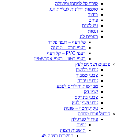
קירוי קל למחסן ופרגולה
סולמות וחלונות לעליית הגג
בידוד
פחים
עץ לגגות
ונטות
רעפים לגג
פל רעף – רעפי פלדה
רעפי חרס – טוגננה
רעפי PVC – קל רעף
רעפי בטון – רעפי אקרשטיין
צבעים ושמנים לעץ
צבעי בלנשון
צבעי טמבור
צבעי ערבה
מברשות ורולרים לצבע
שמן דק
צבעי בונדקס
צבע ושמן לעץ
ניקוי,חיטוי – שונות
פירזול,זווית מתכת
פירזול לפרגולה
זוויות
תושבות רצפה
תושבות רצפה 45