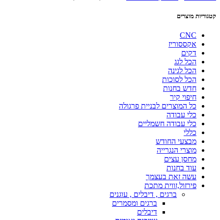
קטגוריות מוצרים
CNC
אקססוריז
דקים
הכל לגג
הכל לגינה
הכל לסוכות
חדש בחנות
חיפוי קיר
כל המוצרים לבניית פרגולה
כלי עבודה
כלי עבודה חשמליים
כללי
מבצעי החודש
מוצרי הנגרייה
מחסן עצים
עוד בחנות
עשה זאת בעצמך
פירזול,זווית מתכת
ברגים , דיבלים , עוגנים
ברגים ומסמרים
דיבלים