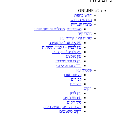
חנות ONLINE
חדש בחנות
מבצעי החודש
מוצרי הנגרייה
משרבייות, מנדלות וחיתוך צורני
חיפוי קיר
לוחות עץ / קורות עץ
עץ איפאה / סוקופירה
עץ לבניין – גולמי / תשתית
עץ גלריה / עץ ציפוי
עץ מוקצע
עץ דו ורב שכבתי
זוויות ופרופילי עץ
פלטות עץ
פלטות אורן
לבידים
בוצ'רים
דקים
עץ לדק
חידוש דקים
סוגי דקים
דק תרמי מעץ אשה ואורן
דקים סינטטים