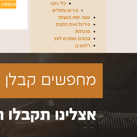
הוספה 
כלי ניקוי
צירים ומתלים
עשה זאת בעצמך
פירזול,זווית מתכת
פרגולות
צבעים ושמנים לעץ
ריהוט גן
מחפשים קבלן ע
אצלינו תקבלו ה