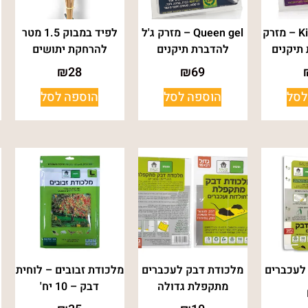
King David gel – מזרק
Queen gel – מזרק ג'ל
לפיד במבוק 1.5 מטר
 תיקנים
להדברת תיקנים
להרחקת יתושים
₪
28
₪
69
לסל
הוספה לסל
הוספה לסל
לעכברים
מלכודת דבק לעכברים
מלכודת זבובים – לוחית
מתקפלת גדולה
דבק – 10 יח'
ל