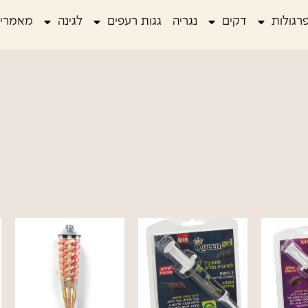
רגולות
דקים
נגריה
גגות רעפים
לגינה
מאמרים