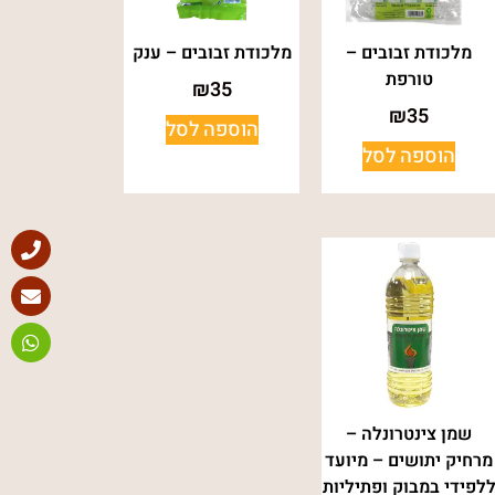
מלכודת זבובים –
מלכודת זבובים – ענק
טורפת
₪
35
₪
35
הוספה לסל
הוספה לסל
שמן צינטרונלה –
מרחיק יתושים – מיועד
לפידי במבוק ופתיליות