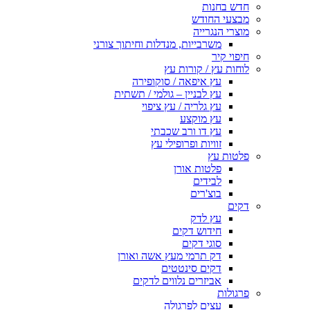
חדש בחנות
מבצעי החודש
מוצרי הנגרייה
משרבייות, מנדלות וחיתוך צורני
חיפוי קיר
לוחות עץ / קורות עץ
עץ איפאה / סוקופירה
עץ לבניין – גולמי / תשתית
עץ גלריה / עץ ציפוי
עץ מוקצע
עץ דו ורב שכבתי
זוויות ופרופילי עץ
פלטות עץ
פלטות אורן
לבידים
בוצ'רים
דקים
עץ לדק
חידוש דקים
סוגי דקים
דק תרמי מעץ אשה ואורן
דקים סינטטים
אביזרים נלווים לדקים
פרגולות
עצים לפרגולה