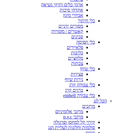
ארגזי כלים ותיקי נשיאה
אקדחי סיכות
אביזרי מיגון
כלי חיתוך
מסורים ידניים
קאטרים / מזמרות
סכינים
כלי תפיסה
פלאיירים
כליבות
מלחציים
צבתות
כלי שיוף
פצירות
נירות שיוף
כלי עבודה קרג
ברגים קרג
כלי עבודה einhell
הכל לגג
מרזבים
מרזבי אלומיניום
מרזבי p.v.c
קירוי קל למחסן ופרגולה
סולמות וחלונות לעליית הגג
בידוד