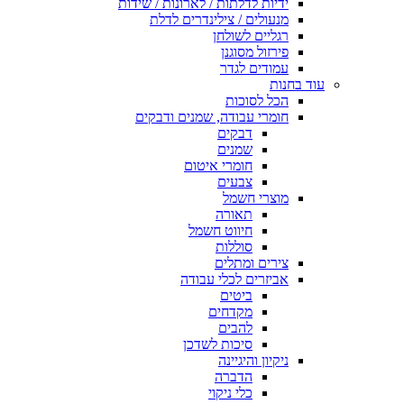
ידיות לדלתות / לארונות / שידות
מנעולים / צילינדרים לדלת
רגליים לשולחן
פירזול מסוגנן
עמודים לגדר
עוד בחנות
הכל לסוכות
חומרי עבודה, שמנים ודבקים
דבקים
שמנים
חומרי איטום
צבעים
מוצרי חשמל
תאורה
חיווט חשמל
סוללות
צירים ומתלים
אביזרים לכלי עבודה
ביטים
מקדחים
להבים
סיכות לשדכן
ניקיון והיגיינה
הדברה
כלי ניקוי