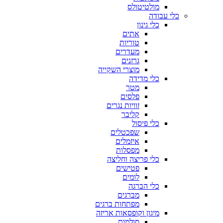
מולטיטולס
כלי עבודה
כלי גינון
אתים
טוריות
מעדרים
גרזנים
מוצרי השקייה
כלי מדידה
מטר
פלסים
זוויות נגרים
קליבר
כלי פיסול
שפכטלים
איזמלים
מפסלות
כלי פריצה וחליצה
פטישים
לומים
כלי הברגה
מברגים
מפתחות ברגים
מיגון וקופסאות אריזה
סולמות