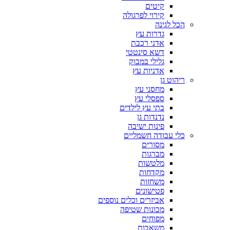
קיטים
קירוי לפרגולה
הכל לגינה
גדרות עץ
אדני רכבת
דשא סינטטי
גלילי במבוק
אדניות עץ
ריהוט גן
מחסני עץ
ספסלי עץ
בתי עץ לילדים
נדנדות גן
פינות ישיבה
כלי עבודה חשמליים
מסורים
מברגות
מלטשות
מקדחות
משחזות
פטישונים
אביזרים וכלים נוספים
מכונות שטיפה
מפוחים
משאבות