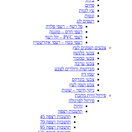
פחים
עץ לגגות
ונטות
רעפים לגג
פל רעף – רעפי פלדה
רעפי חרס – טוגננה
רעפי PVC – קל רעף
רעפי בטון – רעפי אקרשטיין
צבעים ושמנים לעץ
צבעי בלנשון
צבעי טמבור
צבעי ערבה
מברשות ורולרים לצבע
שמן דק
צבעי בונדקס
צבע ושמן לעץ
ניקוי,חיטוי – שונות
פירזול,זווית מתכת
פירזול לפרגולה
זוויות
תושבות רצפה
תושבות רצפה 45
תושבות רצפה 70
תושבות רצפה 95