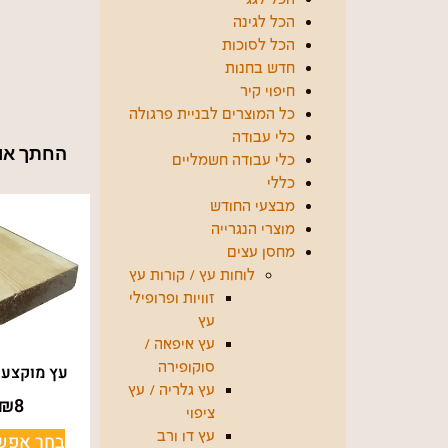
הכל לגינה
הכל לסוכות
חדש בחנות
חיפוי קיר
כל המוצרים לבניית פרגולה
כלי עבודה
החתך או
כלי עבודה חשמליים
כללי
מבצעי החודש
מוצרי הנגרייה
מחסן עצים
לוחות עץ / קורות עץ
זוויות ופרופילי
עץ
עץ איפאה /
עץ מוקצע 70*19
סוקופירה
עץ גלריה / עץ
₪
8
ציפוי
בחר אפשר
עץ דו ורב