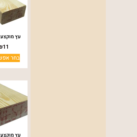
עץ מוקצע 70*32
₪
11
בחר אפשר
עץ מוקצע 95*42