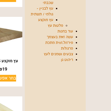
שכבתי
עץ לבניין -
גולמי / תשתית
עץ מוקצע
פלטות עץ
עוד בחנות
עשה זאת בעצמך
פירזול,זווית מתכת
פרגולות
צבעים ושמנים לעץ
עץ מוקצע 195*19
ריהוט גן
₪
19
בחר אפשר