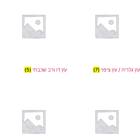
עץ גלריה / עץ ציפוי
(7)
עץ דו ורב שכבתי
(5)