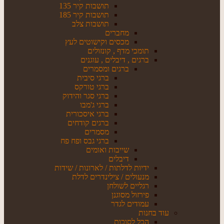
תושבות קיר 135
תושבות קיר 185
תושבות צלב
מחברים
מכסים וקישוטים לעץ
תומכי מדף , קונזולים
ברגים , דיבלים , עוגנים
ברגים ומסמרים
ברגי סיבית
ברגי טורקס
ברגי סגר והידוק
ברגי ג'מבו
ברגי איסכורית
ברגים קודחים
מסמרים
ברגי גבס ופח פח
שייבות ואומים
דיבלים
ידיות לדלתות / לארונות / שידות
מנעולים / צילינדרים לדלת
רגליים לשולחן
פירזול מסוגנן
עמודים לגדר
עוד בחנות
הכל לסוכות