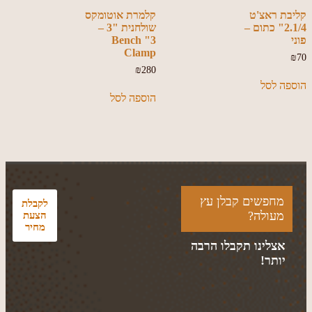
קליבת ראצ'ט
קלמרת אוטומקס
2.1/4" כתום –
שולחנית "3 –
פוני
3" Bench
Clamp
₪
70
₪
280
הוספה לסל
הוספה לסל
מחפשים קבלן עץ
לקבלת
מעולה?
הצעת
מחיר
אצלינו תקבלו הרבה
יותר!