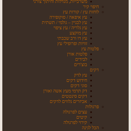
משרבייות, מנדלות וחיתוך צורני
חיפוי קיר
לוחות עץ / קורות עץ
עץ איפאה / סוקופירה
עץ לבניין – גולמי / תשתית
עץ גלריה / עץ ציפוי
עץ מוקצע
עץ דו ורב שכבתי
זוויות ופרופילי עץ
פלטות עץ
פלטות אורן
לבידים
בוצ'רים
דקים
עץ לדק
חידוש דקים
סוגי דקים
דק תרמי מעץ אשה ואורן
דקים סינטטים
אביזרים נלווים לדקים
פרגולות
עצים לפרגולה
קיטים
קירוי לפרגולה
הכל לגינה