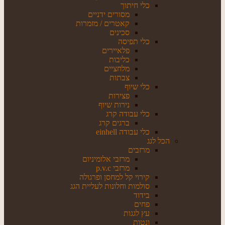
כלי חיתוך
מסורים ידניים
קאטרים / מזמרות
סכינים
כלי תפיסה
פלאיירים
כליבות
מלחציים
צבתות
כלי שיוף
פצירות
נירות שיוף
כלי עבודה קרג
ברגים קרג
כלי עבודה einhell
הכל לגג
מרזבים
מרזבי אלומיניום
מרזבי p.v.c
קירוי קל למחסן ופרגולה
סולמות וחלונות לעליית הגג
בידוד
פחים
עץ לגגות
ונטות