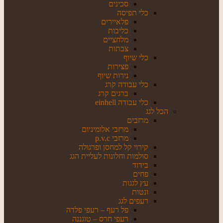
סכינים
כלי תפיסה
פלאיירים
כליבות
מלחציים
צבתות
כלי שיוף
פצירות
נירות שיוף
כלי עבודה קרג
ברגים קרג
כלי עבודה einhell
הכל לגג
מרזבים
מרזבי אלומיניום
מרזבי p.v.c
קירוי קל למחסן ופרגולה
סולמות וחלונות לעליית הגג
בידוד
פחים
עץ לגגות
ונטות
רעפים לגג
פל רעף – רעפי פלדה
רעפי חרס – טוגננה