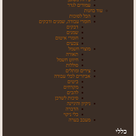
עמודים לגדר
עוד בחנות
הכל לסוכות
חומרי עבודה, שמנים ודבקים
דבקים
שמנים
חומרי איטום
צבעים
מוצרי חשמל
תאורה
חיווט חשמל
סוללות
צירים ומתלים
אביזרים לכלי עבודה
ביטים
מקדחים
להבים
סיכות לשדכן
ניקיון והיגיינה
הדברה
כלי ניקוי
מעכב בערה
כללי