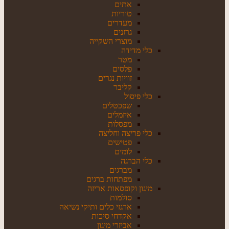
אתים
טוריות
מעדרים
גרזנים
מוצרי השקייה
כלי מדידה
מטר
פלסים
זוויות נגרים
קליבר
כלי פיסול
שפכטלים
איזמלים
מפסלות
כלי פריצה וחליצה
פטישים
לומים
כלי הברגה
מברגים
מפתחות ברגים
מיגון וקופסאות אריזה
סולמות
ארגזי כלים ותיקי נשיאה
אקדחי סיכות
אביזרי מיגון