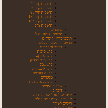
תושבות קיר 45
תושבות קיר 70
תושבות קיר 95
תושבות קיר 135
תושבות קיר 185
תושבות צלב
מחברים
מכסים וקישוטים לעץ
תומכי מדף , קונזולים
ברגים , דיבלים , עוגנים
ברגים ומסמרים
ברגי סיבית
ברגי טורקס
ברגי סגר והידוק
ברגי ג'מבו
ברגי איסכורית
ברגים קודחים
מסמרים
ברגי גבס ופח פח
שייבות ואומים
דיבלים
ידיות לדלתות / לארונות / שידות
מנעולים / צילינדרים לדלת
רגליים לשולחן
פירזול מסוגנן