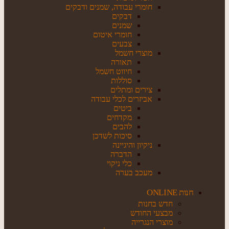
חומרי עבודה, שמנים ודבקים
דבקים
שמנים
חומרי איטום
צבעים
מוצרי חשמל
תאורה
חיווט חשמל
סוללות
צירים ומתלים
אביזרים לכלי עבודה
ביטים
מקדחים
להבים
סיכות לשדכן
ניקיון והיגיינה
הדברה
כלי ניקוי
מעכב בערה
חנות ONLINE
חדש בחנות
מבצעי החודש
מוצרי הנגרייה