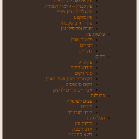
עץ איפאה / סוקופירה
עץ לבניין – גולמי / תשתית
עץ גלריה / עץ ציפוי
עץ מוקצע
עץ דו ורב שכבתי
זוויות ופרופילי עץ
פלטות עץ
פלטות אורן
לבידים
בוצ'רים
דקים
עץ לדק
חידוש דקים
סוגי דקים
דק תרמי מעץ אשה ואורן
דקים סינטטים
אביזרים נלווים לדקים
פרגולות
עצים לפרגולה
קיטים
קירוי לפרגולה
הכל לגינה
גדרות עץ
אדני רכבת
דשא סינטטי