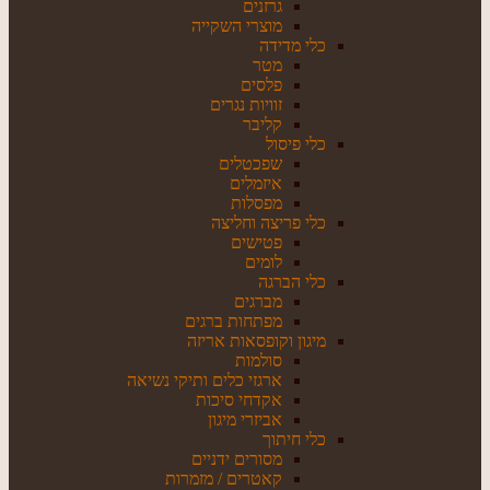
גרזנים
מוצרי השקייה
כלי מדידה
מטר
פלסים
זוויות נגרים
קליבר
כלי פיסול
שפכטלים
איזמלים
מפסלות
כלי פריצה וחליצה
פטישים
לומים
כלי הברגה
מברגים
מפתחות ברגים
מיגון וקופסאות אריזה
סולמות
ארגזי כלים ותיקי נשיאה
אקדחי סיכות
אביזרי מיגון
כלי חיתוך
מסורים ידניים
קאטרים / מזמרות