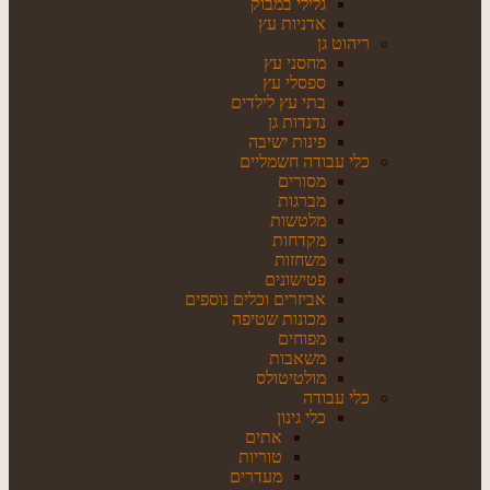
גלילי במבוק
אדניות עץ
ריהוט גן
מחסני עץ
ספסלי עץ
בתי עץ לילדים
נדנדות גן
פינות ישיבה
כלי עבודה חשמליים
מסורים
מברגות
מלטשות
מקדחות
משחזות
פטישונים
אביזרים וכלים נוספים
מכונות שטיפה
מפוחים
משאבות
מולטיטולס
כלי עבודה
כלי גינון
אתים
טוריות
מעדרים