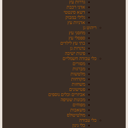
גדרות עץ
אדני רכבת
דשא סינטטי
גלילי במבוק
אדניות עץ
ריהוט גן
מחסני עץ
ספסלי עץ
בתי עץ לילדים
נדנדות גן
פינות ישיבה
כלי עבודה חשמליים
מסורים
מברגות
מלטשות
מקדחות
משחזות
פטישונים
אביזרים וכלים נוספים
מכונות שטיפה
מפוחים
משאבות
מולטיטולס
כלי עבודה
כלי גינון