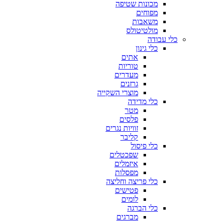
מכונות שטיפה
מפוחים
משאבות
מולטיטולס
כלי עבודה
כלי גינון
אתים
טוריות
מעדרים
גרזנים
מוצרי השקייה
כלי מדידה
מטר
פלסים
זוויות נגרים
קליבר
כלי פיסול
שפכטלים
איזמלים
מפסלות
כלי פריצה וחליצה
פטישים
לומים
כלי הברגה
מברגים