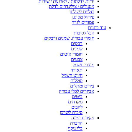
ידיות לדלתות / לארונות / שידות
מנעולים / צילינדרים לדלת
רגליים לשולחן
פירזול מסוגנן
עמודים לגדר
עוד בחנות
הכל לסוכות
חומרי עבודה, שמנים ודבקים
דבקים
שמנים
חומרי איטום
צבעים
מוצרי חשמל
תאורה
חיווט חשמל
סוללות
צירים ומתלים
אביזרים לכלי עבודה
ביטים
מקדחים
להבים
סיכות לשדכן
ניקיון והיגיינה
הדברה
כלי ניקוי