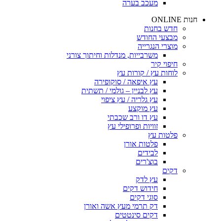
מעכב בערה
חנות ONLINE
חדש בחנות
מבצעי החודש
מוצרי הנגרייה
משרבייות, מנדלות וחיתוך צורני
חיפוי קיר
לוחות עץ / קורות עץ
עץ איפאה / סוקופירה
עץ לבניין – גולמי / תשתית
עץ גלריה / עץ ציפוי
עץ מוקצע
עץ דו ורב שכבתי
זוויות ופרופילי עץ
פלטות עץ
פלטות אורן
לבידים
בוצ'רים
דקים
עץ לדק
חידוש דקים
סוגי דקים
דק תרמי מעץ אשה ואורן
דקים סינטטים