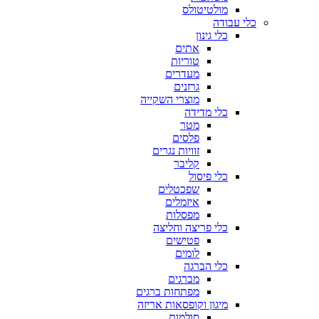
מולטיטולס
כלי עבודה
כלי גינון
אתים
טוריות
מעדרים
גרזנים
מוצרי השקייה
כלי מדידה
מטר
פלסים
זוויות נגרים
קליבר
כלי פיסול
שפכטלים
איזמלים
מפסלות
כלי פריצה וחליצה
פטישים
לומים
כלי הברגה
מברגים
מפתחות ברגים
מיגון וקופסאות אריזה
סולמות