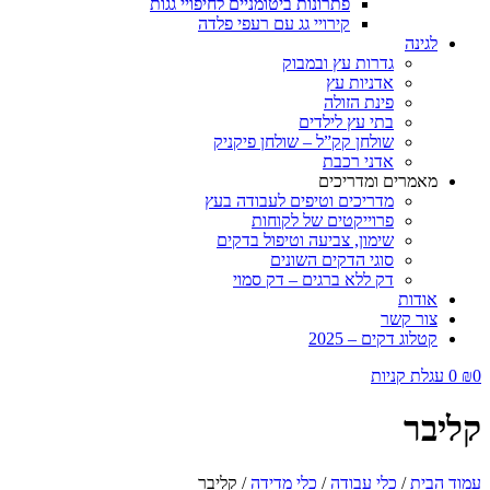
פתרונות ביטומניים לחיפויי גגות
קירויי גג עם רעפי פלדה
לגינה
גדרות עץ ובמבוק
אדניות עץ
פינת הזולה
בתי עץ לילדים
שולחן קק”ל – שולחן פיקניק
אדני רכבת
מאמרים ומדריכים
מדריכים וטיפים לעבודה בעץ
פרוייקטים של לקוחות
שימון, צביעה וטיפול בדקים
סוגי הדקים השונים
דק ללא ברגים – דק סמוי
אודות
צור קשר
קטלוג דקים – 2025
0
₪
0
עגלת קניות
קליבר
עמוד הבית
/
כלי עבודה
/
כלי מדידה
/ קליבר