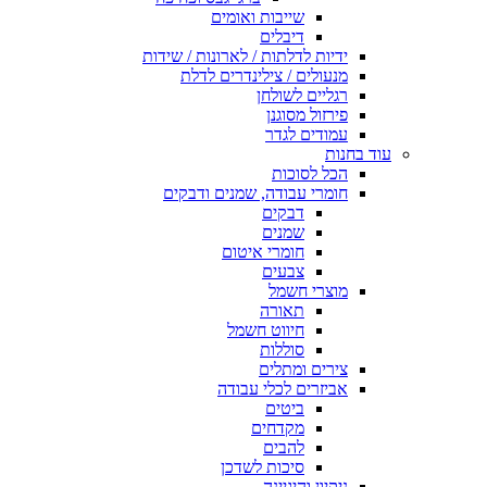
שייבות ואומים
דיבלים
ידיות לדלתות / לארונות / שידות
מנעולים / צילינדרים לדלת
רגליים לשולחן
פירזול מסוגנן
עמודים לגדר
עוד בחנות
הכל לסוכות
חומרי עבודה, שמנים ודבקים
דבקים
שמנים
חומרי איטום
צבעים
מוצרי חשמל
תאורה
חיווט חשמל
סוללות
צירים ומתלים
אביזרים לכלי עבודה
ביטים
מקדחים
להבים
סיכות לשדכן
ניקיון והיגיינה