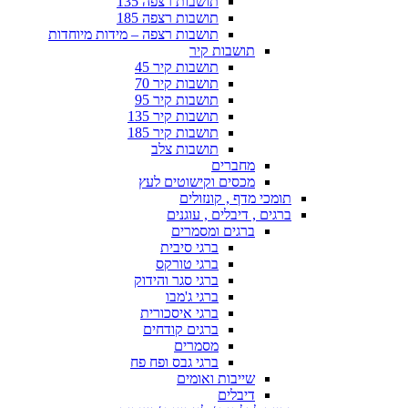
תושבות רצפה 135
תושבות רצפה 185
תושבות רצפה – מידות מיוחדות
תושבות קיר
תושבות קיר 45
תושבות קיר 70
תושבות קיר 95
תושבות קיר 135
תושבות קיר 185
תושבות צלב
מחברים
מכסים וקישוטים לעץ
תומכי מדף , קונזולים
ברגים , דיבלים , עוגנים
ברגים ומסמרים
ברגי סיבית
ברגי טורקס
ברגי סגר והידוק
ברגי ג'מבו
ברגי איסכורית
ברגים קודחים
מסמרים
ברגי גבס ופח פח
שייבות ואומים
דיבלים