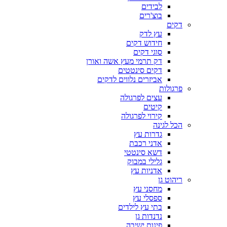
לבידים
בוצ'רים
דקים
עץ לדק
חידוש דקים
סוגי דקים
דק תרמי מעץ אשה ואורן
דקים סינטטים
אביזרים נלווים לדקים
פרגולות
עצים לפרגולה
קיטים
קירוי לפרגולה
הכל לגינה
גדרות עץ
אדני רכבת
דשא סינטטי
גלילי במבוק
אדניות עץ
ריהוט גן
מחסני עץ
ספסלי עץ
בתי עץ לילדים
נדנדות גן
פינות ישיבה