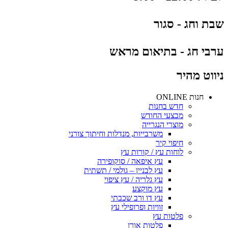
שבת וחג - סגור
ערבי חג - בתיאום מראש
ניווט מהיר
חנות ONLINE
חדש בחנות
מבצעי החודש
מוצרי הנגרייה
משרבייות, מנדלות וחיתוך צורני
חיפוי קיר
לוחות עץ / קורות עץ
עץ איפאה / סוקופירה
עץ לבניין – גולמי / תשתית
עץ גלריה / עץ ציפוי
עץ מוקצע
עץ דו ורב שכבתי
זוויות ופרופילי עץ
פלטות עץ
פלטות אורן