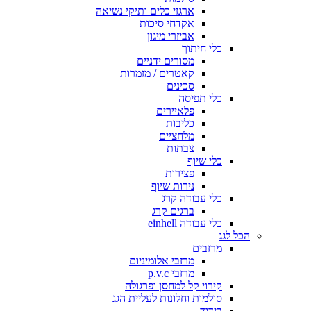
ארגזי כלים ותיקי נשיאה
אקדחי סיכות
אביזרי מיגון
כלי חיתוך
מסורים ידניים
קאטרים / מזמרות
סכינים
כלי תפיסה
פלאיירים
כליבות
מלחציים
צבתות
כלי שיוף
פצירות
נירות שיוף
כלי עבודה קרג
ברגים קרג
כלי עבודה einhell
הכל לגג
מרזבים
מרזבי אלומיניום
מרזבי p.v.c
קירוי קל למחסן ופרגולה
סולמות וחלונות לעליית הגג
בידוד