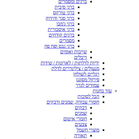
ברגים ומסמרים
ברגי סיבית
ברגי טורקס
ברגי סגר והידוק
ברגי ג'מבו
ברגי איסכורית
ברגים קודחים
מסמרים
ברגי גבס ופח פח
שייבות ואומים
דיבלים
ידיות לדלתות / לארונות / שידות
מנעולים / צילינדרים לדלת
רגליים לשולחן
פירזול מסוגנן
עמודים לגדר
עוד בחנות
הכל לסוכות
חומרי עבודה, שמנים ודבקים
דבקים
שמנים
חומרי איטום
צבעים
מוצרי חשמל
תאורה