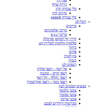
פצירות
נירות שיוף
כלי עבודה קרג
ברגים קרג
כלי עבודה einhell
הכל לגג
מרזבים
מרזבי אלומיניום
מרזבי p.v.c
קירוי קל למחסן ופרגולה
סולמות וחלונות לעליית הגג
בידוד
פחים
עץ לגגות
ונטות
רעפים לגג
פל רעף – רעפי פלדה
רעפי חרס – טוגננה
רעפי PVC – קל רעף
רעפי בטון – רעפי אקרשטיין
צבעים ושמנים לעץ
צבעי בלנשון
צבעי טמבור
צבעי ערבה
מברשות ורולרים לצבע