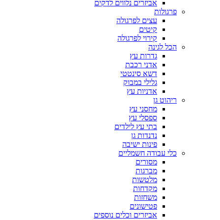
אביזרים נלווים לדקים
פרגולות
עצים לפרגולה
קיטים
קירוי לפרגולה
הכל לגינה
גדרות עץ
אדני רכבת
דשא סינטטי
גלילי במבוק
אדניות עץ
ריהוט גן
מחסני עץ
ספסלי עץ
בתי עץ לילדים
נדנדות גן
פינות ישיבה
כלי עבודה חשמליים
מסורים
מברגות
מלטשות
מקדחות
משחזות
פטישונים
אביזרים וכלים נוספים