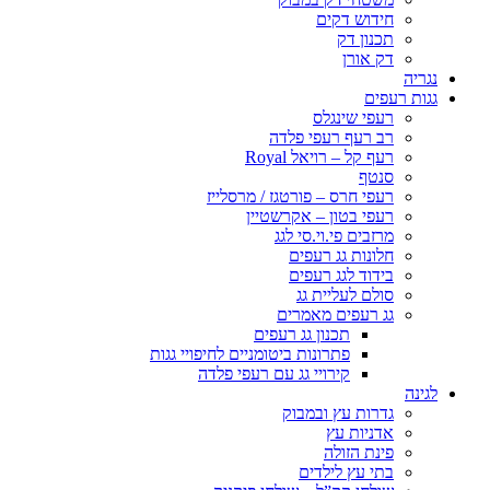
חידוש דקים
תכנון דק
דק אורן
נגריה
גגות רעפים
רעפי שינגלס
רב רעף רעפי פלדה
רעף קל – רויאל Royal
סנטף
רעפי חרס – פורטגז / מרסלייז
רעפי בטון – אקרשטיין
מרזבים פי.וי.סי לגג
חלונות גג רעפים
בידוד לגג רעפים
סולם לעליית גג
גג רעפים מאמרים
תכנון גג רעפים
פתרונות ביטומניים לחיפויי גגות
קירויי גג עם רעפי פלדה
לגינה
גדרות עץ ובמבוק
אדניות עץ
פינת הזולה
בתי עץ לילדים