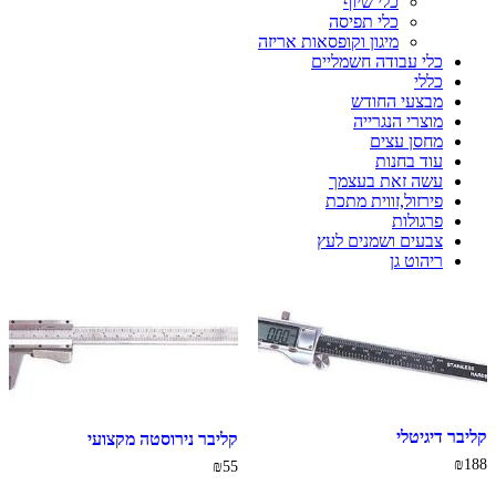
כלי שיוף
כלי תפיסה
מיגון וקופסאות אריזה
כלי עבודה חשמליים
כללי
מבצעי החודש
מוצרי הנגרייה
מחסן עצים
עוד בחנות
עשה זאת בעצמך
פירזול,זווית מתכת
פרגולות
צבעים ושמנים לעץ
ריהוט גן
קליבר דיגיטלי
קליבר נירוסטה מקצועי
₪
188
₪
55