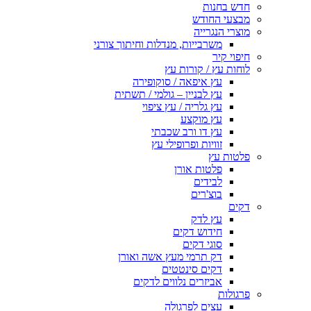
חדש בחנות
מבצעי החודש
מוצרי הנגרייה
משרבייות, מנדלות וחיתוך צורני
חיפוי קיר
לוחות עץ / קורות עץ
עץ איפאה / סוקופירה
עץ לבניין – גולמי / תשתית
עץ גלריה / עץ ציפוי
עץ מוקצע
עץ דו ורב שכבתי
זוויות ופרופילי עץ
פלטות עץ
פלטות אורן
לבידים
בוצ'רים
דקים
עץ לדק
חידוש דקים
סוגי דקים
דק תרמי מעץ אשה ואורן
דקים סינטטים
אביזרים נלווים לדקים
פרגולות
עצים לפרגולה