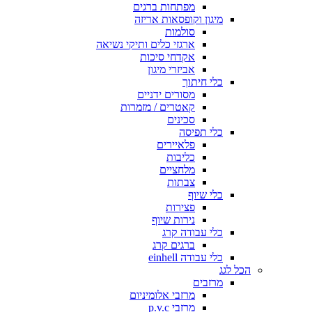
מפתחות ברגים
מיגון וקופסאות אריזה
סולמות
ארגזי כלים ותיקי נשיאה
אקדחי סיכות
אביזרי מיגון
כלי חיתוך
מסורים ידניים
קאטרים / מזמרות
סכינים
כלי תפיסה
פלאיירים
כליבות
מלחציים
צבתות
כלי שיוף
פצירות
נירות שיוף
כלי עבודה קרג
ברגים קרג
כלי עבודה einhell
הכל לגג
מרזבים
מרזבי אלומיניום
מרזבי p.v.c