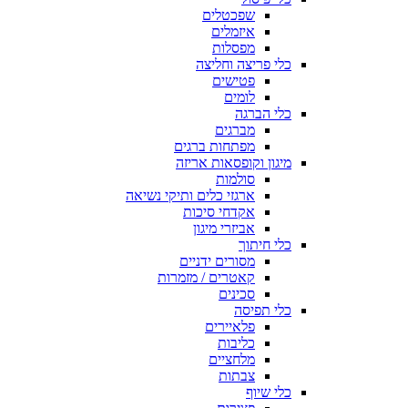
שפכטלים
איזמלים
מפסלות
כלי פריצה וחליצה
פטישים
לומים
כלי הברגה
מברגים
מפתחות ברגים
מיגון וקופסאות אריזה
סולמות
ארגזי כלים ותיקי נשיאה
אקדחי סיכות
אביזרי מיגון
כלי חיתוך
מסורים ידניים
קאטרים / מזמרות
סכינים
כלי תפיסה
פלאיירים
כליבות
מלחציים
צבתות
כלי שיוף