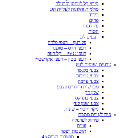
קירוי קל למחסן ופרגולה
סולמות וחלונות לעליית הגג
בידוד
פחים
עץ לגגות
ונטות
רעפים לגג
פל רעף – רעפי פלדה
רעפי חרס – טוגננה
רעפי PVC – קל רעף
רעפי בטון – רעפי אקרשטיין
צבעים ושמנים לעץ
צבעי בלנשון
צבעי טמבור
צבעי ערבה
מברשות ורולרים לצבע
שמן דק
צבעי בונדקס
צבע ושמן לעץ
ניקוי,חיטוי – שונות
פירזול,זווית מתכת
פירזול לפרגולה
זוויות
תושבות רצפה
תושבות רצפה 45