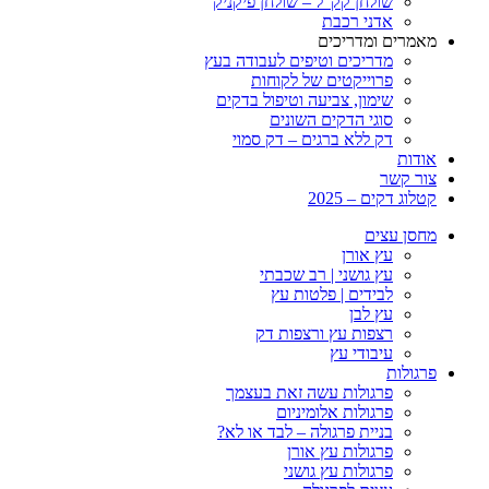
שולחן קק”ל – שולחן פיקניק
אדני רכבת
מאמרים ומדריכים
מדריכים וטיפים לעבודה בעץ
פרוייקטים של לקוחות
שימון, צביעה וטיפול בדקים
סוגי הדקים השונים
דק ללא ברגים – דק סמוי
אודות
צור קשר
קטלוג דקים – 2025
מחסן עצים
עץ אורן
עץ גושני | רב שכבתי
לבידים | פלטות עץ
עץ לבן
רצפות עץ ורצפות דק
עיבודי עץ
פרגולות
פרגולות עשה זאת בעצמך
פרגולות אלומיניום
בניית פרגולה – לבד או לא?
פרגולות עץ אורן
פרגולות עץ גושני