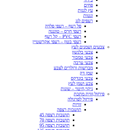
פחים
עץ לגגות
ונטות
רעפים לגג
פל רעף – רעפי פלדה
רעפי חרס – טוגננה
רעפי PVC – קל רעף
רעפי בטון – רעפי אקרשטיין
צבעים ושמנים לעץ
צבעי בלנשון
צבעי טמבור
צבעי ערבה
מברשות ורולרים לצבע
שמן דק
צבעי בונדקס
צבע ושמן לעץ
ניקוי,חיטוי – שונות
פירזול,זווית מתכת
פירזול לפרגולה
זוויות
תושבות רצפה
תושבות רצפה 45
תושבות רצפה 70
תושבות רצפה 95