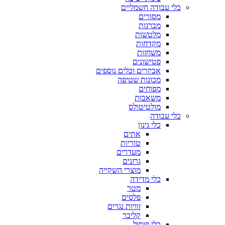
כלי עבודה חשמליים
מסורים
מברגות
מלטשות
מקדחות
משחזות
פטישונים
אביזרים וכלים נוספים
מכונות שטיפה
מפוחים
משאבות
מולטיטולס
כלי עבודה
כלי גינון
אתים
טוריות
מעדרים
גרזנים
מוצרי השקייה
כלי מדידה
מטר
פלסים
זוויות נגרים
קליבר
כלי פיסול