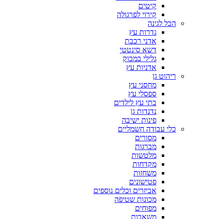
קיטים
קירוי לפרגולה
הכל לגינה
גדרות עץ
אדני רכבת
דשא סינטטי
גלילי במבוק
אדניות עץ
ריהוט גן
מחסני עץ
ספסלי עץ
בתי עץ לילדים
נדנדות גן
פינות ישיבה
כלי עבודה חשמליים
מסורים
מברגות
מלטשות
מקדחות
משחזות
פטישונים
אביזרים וכלים נוספים
מכונות שטיפה
מפוחים
משאבות