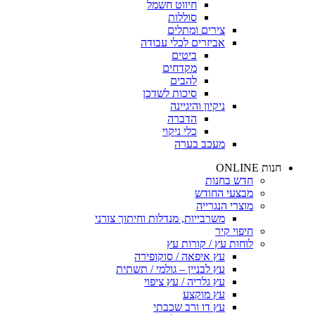
חיווט חשמל
סוללות
צירים ומתלים
אביזרים לכלי עבודה
ביטים
מקדחים
להבים
סיכות לשדכן
ניקיון והיגיינה
הדברה
כלי ניקוי
מעכב בערה
חנות ONLINE
חדש בחנות
מבצעי החודש
מוצרי הנגרייה
משרבייות, מנדלות וחיתוך צורני
חיפוי קיר
לוחות עץ / קורות עץ
עץ איפאה / סוקופירה
עץ לבניין – גולמי / תשתית
עץ גלריה / עץ ציפוי
עץ מוקצע
עץ דו ורב שכבתי