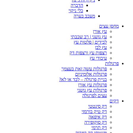
הדברה
כלי ניקוי
מעכב בערה
מחסן עצים
עץ אורן
עץ גושני | רב שכבתי
לבידים | פלטות עץ
עץ לבן
רצפות עץ ורצפות דק
עיבודי עץ
פרגולות
פרגולות עשה זאת בעצמך
פרגולות אלומיניום
בניית פרגולה – לבד או לא?
פרגולות עץ אורן
פרגולות עץ גושני
עצים לפרגולה
דקים
דק סינטטי
דק טיק בורמזי
דק איפאה
דק סוקופירה
דק תרמי
משטחי דק במבוק