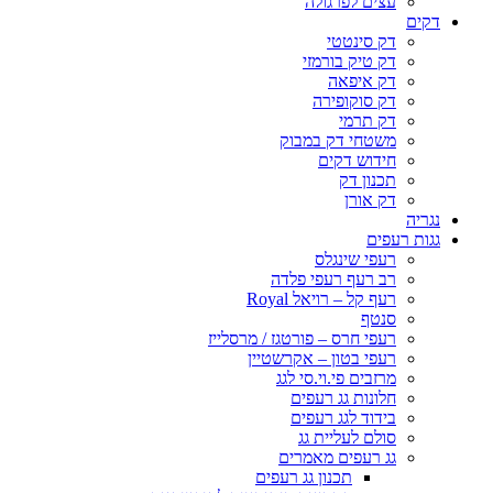
עצים לפרגולה
דקים
דק סינטטי
דק טיק בורמזי
דק איפאה
דק סוקופירה
דק תרמי
משטחי דק במבוק
חידוש דקים
תכנון דק
דק אורן
נגריה
גגות רעפים
רעפי שינגלס
רב רעף רעפי פלדה
רעף קל – רויאל Royal
סנטף
רעפי חרס – פורטגז / מרסלייז
רעפי בטון – אקרשטיין
מרזבים פי.וי.סי לגג
חלונות גג רעפים
בידוד לגג רעפים
סולם לעליית גג
גג רעפים מאמרים
תכנון גג רעפים