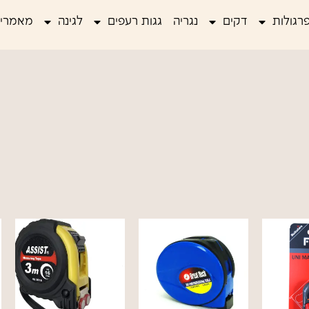
רגולות
דקים
נגריה
גגות רעפים
לגינה
מאמרים