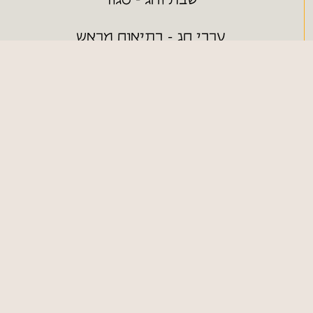
שבת וחג - סגור
ערבי חג - בתיאום מראש
ניווט מהיר
חנות ONLINE
כללי
צור קשר
מפת אתר
הצהרת נגישות
תקנון האתר
מדיניות משלוחים
כמיסה - מחסן עצים
053-3240226