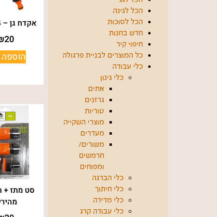
הכל לגינה
אקדח גן – 4 מצבים
הכל לסוכות
חדש בחנות
₪
20
חיפוי קיר
הוספה 
כל המוצרים לבניית פרגולה
כלי עבודה
כלי גינון
אתים
גרזנים
טוריות
מוצרי השקייה
מעדרים
משורים/
חרמשים
ומפוחים
כלי הברגה
סט מתז + ח
כלי חיתוך
מהירי
כלי מדידה
כלי עבודה קרג