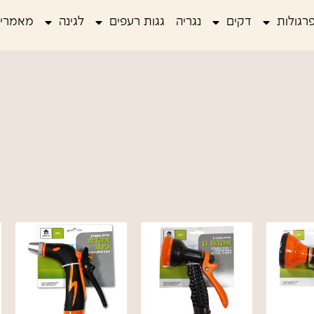
רגולות
דקים
נגריה
גגות רעפים
לגינה
מאמרים