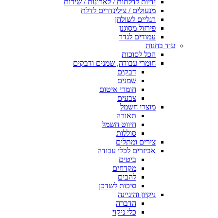
ידיות לדלתות / לארונות / שידות
מנעולים / צילינדרים לדלת
רגליים לשולחן
פירזול מסוגנן
עמודים לגדר
עוד בחנות
הכל לסוכות
חומרי עבודה, שמנים ודבקים
דבקים
שמנים
חומרי איטום
צבעים
מוצרי חשמל
תאורה
חיווט חשמל
סוללות
צירים ומתלים
אביזרים לכלי עבודה
ביטים
מקדחים
להבים
סיכות לשדכן
ניקיון והיגיינה
הדברה
כלי ניקוי