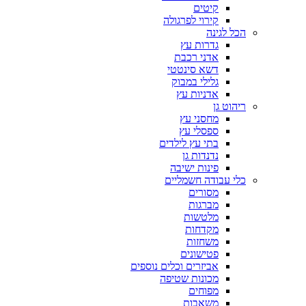
קיטים
קירוי לפרגולה
הכל לגינה
גדרות עץ
אדני רכבת
דשא סינטטי
גלילי במבוק
אדניות עץ
ריהוט גן
מחסני עץ
ספסלי עץ
בתי עץ לילדים
נדנדות גן
פינות ישיבה
כלי עבודה חשמליים
מסורים
מברגות
מלטשות
מקדחות
משחזות
פטישונים
אביזרים וכלים נוספים
מכונות שטיפה
מפוחים
משאבות