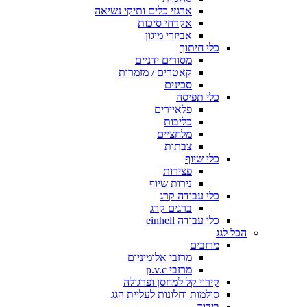
ארגזי כלים ותיקי נשיאה
אקדחי סיכות
אביזרי מיגון
כלי חיתוך
מסורים ידניים
קאטרים / מזמרות
סכינים
כלי תפיסה
פלאיירים
כליבות
מלחציים
צבתות
כלי שיוף
פצירות
נירות שיוף
כלי עבודה קרג
ברגים קרג
כלי עבודה einhell
הכל לגג
מרזבים
מרזבי אלומיניום
מרזבי p.v.c
קירוי קל למחסן ופרגולה
סולמות וחלונות לעליית הגג
בידוד