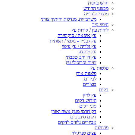
חדש בחנות
מבצעי החודש
מוצרי הנגרייה
משרבייות, מנדלות וחיתוך צורני
חיפוי קיר
לוחות עץ / קורות עץ
עץ איפאה / סוקופירה
עץ לבניין – גולמי / תשתית
עץ גלריה / עץ ציפוי
עץ מוקצע
עץ דו ורב שכבתי
זוויות ופרופילי עץ
פלטות עץ
פלטות אורן
לבידים
בוצ'רים
דקים
עץ לדק
חידוש דקים
סוגי דקים
דק תרמי מעץ אשה ואורן
דקים סינטטים
אביזרים נלווים לדקים
פרגולות
עצים לפרגולה