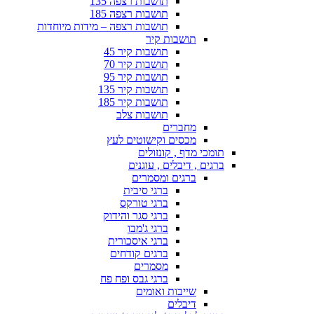
תושבות רצפה 135
תושבות רצפה 185
תושבות רצפה – מידות מיוחדות
תושבות קיר
תושבות קיר 45
תושבות קיר 70
תושבות קיר 95
תושבות קיר 135
תושבות קיר 185
תושבות צלב
מחברים
מכסים וקישוטים לעץ
תומכי מדף , קונזולים
ברגים , דיבלים , עוגנים
ברגים ומסמרים
ברגי סיבית
ברגי טורקס
ברגי סגר והידוק
ברגי ג'מבו
ברגי איסכורית
ברגים קודחים
מסמרים
ברגי גבס ופח פח
שייבות ואומים
דיבלים