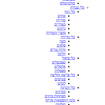
מולטיטולס
כלי עבודה
כלי גינון
אתים
טוריות
מעדרים
גרזנים
מוצרי השקייה
כלי מדידה
מטר
פלסים
זוויות נגרים
קליבר
כלי פיסול
שפכטלים
איזמלים
מפסלות
כלי פריצה וחליצה
פטישים
לומים
כלי הברגה
מברגים
מפתחות ברגים
מיגון וקופסאות אריזה
סולמות