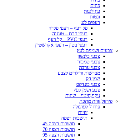
פחים
עץ לגגות
ונטות
רעפים לגג
פל רעף – רעפי פלדה
רעפי חרס – טוגננה
רעפי PVC – קל רעף
רעפי בטון – רעפי אקרשטיין
צבעים ושמנים לעץ
צבעי בלנשון
צבעי טמבור
צבעי ערבה
מברשות ורולרים לצבע
שמן דק
צבעי בונדקס
צבע ושמן לעץ
ניקוי,חיטוי – שונות
פירזול,זווית מתכת
פירזול לפרגולה
זוויות
תושבות רצפה
תושבות רצפה 45
תושבות רצפה 70
תושבות רצפה 95