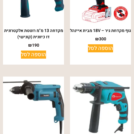
גוף מקדחת גיר – 18V מבית איינהל
מקדחה 13 מ"מ רוטטת אלקטרונית
דו כיוונית (קונישי)
₪
300
₪
190
הוספה לסל
הוספה לסל