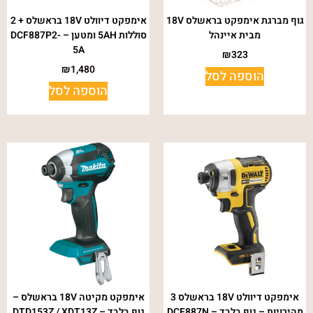
גוף מברגת אימפקט בראשלס 18V
אימפקט דיוולט 18V בראשלס + 2
מבית איינהל
סוללות 5AH ומטען – DCF887P2-
5A
₪
323
₪
1,480
הוספה לסל
הוספה לסל
אימפקט דיוולט 18V בראשלס 3
אימפקט מקיטה 18V בראשלס –
מהירויות – גוף בלבד – DCF887N
גוף בלבד – DTD153Z / XDT13Z