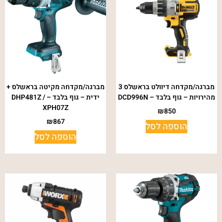
מברגה/מקדחה דיוולט בראשלס 3
מברגה/מקדחה מקיטה בראשלס +
מהירויות – גוף בלבד – DCD996N
ידית – גוף בלבד – DHP481Z /
XPH07Z
₪
850
₪
867
הוספה לסל
הוספה לסל