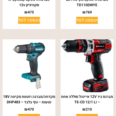
TD110DWYE
סקורפיון 12v
₪
475
₪
769
הוספה לסל
הוספה לסל
מברגת גיר 12V איינהל סוללה אחת
מקדחה/מברגה רוטטת מקיטה 18V
– TE-CD 12/1 Li
נטענת – גוף בלבד – DHP483
₪
470
₪
210