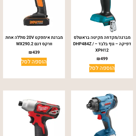
מברגה/מקדחה מקיטה בראשלס
מברגת אימפקט 20V סוללה אחת
דפיקה – גוף בלבד – DHP484Z /
וורקס דגם WX290.2
XPH12
₪
439
₪
499
הוספה לסל
הוספה לסל