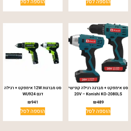
הוספה לסל
הוספה לסל
סט אימפקט + מברגה רגילה קונישי
סט מברגות 12W אימפקט + רגילה
20V – Konishi KO-2080LS
דגם WU924
₪
941
₪
489
הוספה לסל
הוספה לסל