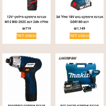
מברגת אימפקט בוש 18V סולל' 3A
מברגת אימפקט מילווקי 12V
דגם GDR180
סוללה 2Ah דגם M12 BID-202C
₪
719
₪
1,149
הוספה לסל
הוספה לסל
מברגת אימפקט מקיטה דגם
מברגת אימפקט קומפקטית