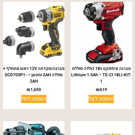
מברגה אימפקט 18v כוללה סוללת
מברגה/מקדחה 12V ראש מתחלף +
Lithium 1.5Ah – TE-CI 18LI-KIT-
סוללה 2AH ומטען – DCD703P1-
2AH
1
₪
1,650
₪
619
הוספה לסל
הוספה לסל