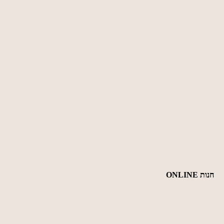
יום ו׳: 12:00 - 8:00
שבת וחג - סגור
ערבי חג - בתיאום מראש
ניווט מהיר
חנות ONLINE
כללי