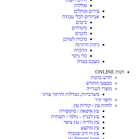
סוללות
צירים ומתלים
אביזרים לכלי עבודה
ביטים
מקדחים
להבים
סיכות לשדכן
ניקיון והיגיינה
הדברה
כלי ניקוי
מעכב בערה
חנות ONLINE
חדש בחנות
מבצעי החודש
מוצרי הנגרייה
משרבייות, מנדלות וחיתוך צורני
חיפוי קיר
לוחות עץ / קורות עץ
עץ איפאה / סוקופירה
עץ לבניין – גולמי / תשתית
עץ גלריה / עץ ציפוי
עץ מוקצע
עץ דו ורב שכבתי
זוויות ופרופילי עץ