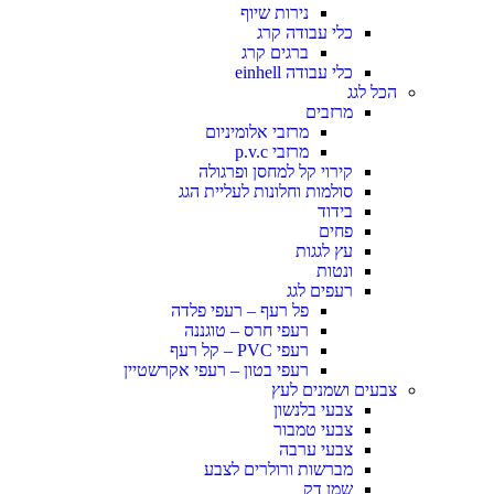
נירות שיוף
כלי עבודה קרג
ברגים קרג
כלי עבודה einhell
הכל לגג
מרזבים
מרזבי אלומיניום
מרזבי p.v.c
קירוי קל למחסן ופרגולה
סולמות וחלונות לעליית הגג
בידוד
פחים
עץ לגגות
ונטות
רעפים לגג
פל רעף – רעפי פלדה
רעפי חרס – טוגננה
רעפי PVC – קל רעף
רעפי בטון – רעפי אקרשטיין
צבעים ושמנים לעץ
צבעי בלנשון
צבעי טמבור
צבעי ערבה
מברשות ורולרים לצבע
שמן דק