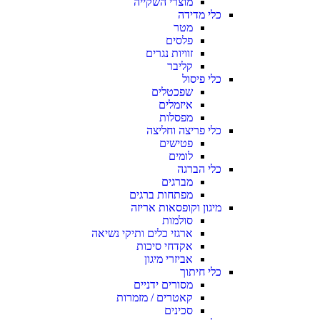
מוצרי השקייה
כלי מדידה
מטר
פלסים
זוויות נגרים
קליבר
כלי פיסול
שפכטלים
איזמלים
מפסלות
כלי פריצה וחליצה
פטישים
לומים
כלי הברגה
מברגים
מפתחות ברגים
מיגון וקופסאות אריזה
סולמות
ארגזי כלים ותיקי נשיאה
אקדחי סיכות
אביזרי מיגון
כלי חיתוך
מסורים ידניים
קאטרים / מזמרות
סכינים