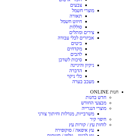
צבעים
מוצרי חשמל
תאורה
חיווט חשמל
סוללות
צירים ומתלים
אביזרים לכלי עבודה
ביטים
מקדחים
להבים
סיכות לשדכן
ניקיון והיגיינה
הדברה
כלי ניקוי
מעכב בערה
חנות ONLINE
חדש בחנות
מבצעי החודש
מוצרי הנגרייה
משרבייות, מנדלות וחיתוך צורני
חיפוי קיר
לוחות עץ / קורות עץ
עץ איפאה / סוקופירה
עץ לבניין – גולמי / תשתית