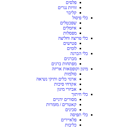
פלסים
זוויות נגרים
קליבר
כלי פיסול
שפכטלים
איזמלים
מפסלות
כלי פריצה וחליצה
פטישים
לומים
כלי הברגה
מברגים
מפתחות ברגים
מיגון וקופסאות אריזה
סולמות
ארגזי כלים ותיקי נשיאה
אקדחי סיכות
אביזרי מיגון
כלי חיתוך
מסורים ידניים
קאטרים / מזמרות
סכינים
כלי תפיסה
פלאיירים
כליבות