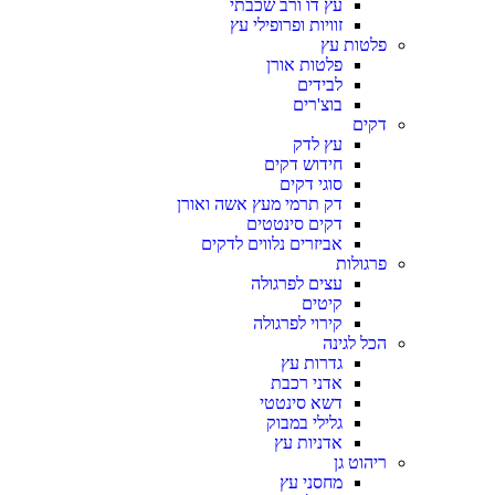
עץ דו ורב שכבתי
זוויות ופרופילי עץ
פלטות עץ
פלטות אורן
לבידים
בוצ'רים
דקים
עץ לדק
חידוש דקים
סוגי דקים
דק תרמי מעץ אשה ואורן
דקים סינטטים
אביזרים נלווים לדקים
פרגולות
עצים לפרגולה
קיטים
קירוי לפרגולה
הכל לגינה
גדרות עץ
אדני רכבת
דשא סינטטי
גלילי במבוק
אדניות עץ
ריהוט גן
מחסני עץ