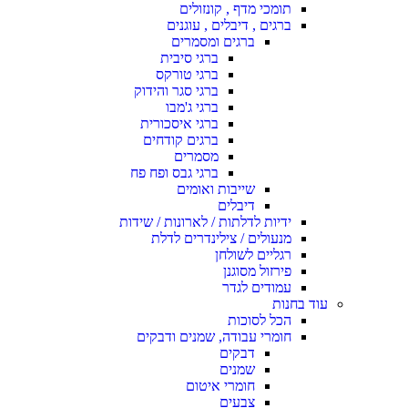
תומכי מדף , קונזולים
ברגים , דיבלים , עוגנים
ברגים ומסמרים
ברגי סיבית
ברגי טורקס
ברגי סגר והידוק
ברגי ג'מבו
ברגי איסכורית
ברגים קודחים
מסמרים
ברגי גבס ופח פח
שייבות ואומים
דיבלים
ידיות לדלתות / לארונות / שידות
מנעולים / צילינדרים לדלת
רגליים לשולחן
פירזול מסוגנן
עמודים לגדר
עוד בחנות
הכל לסוכות
חומרי עבודה, שמנים ודבקים
דבקים
שמנים
חומרי איטום
צבעים