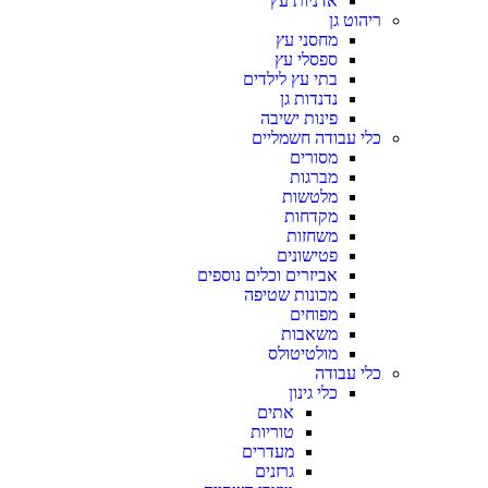
אדניות עץ
ריהוט גן
מחסני עץ
ספסלי עץ
בתי עץ לילדים
נדנדות גן
פינות ישיבה
כלי עבודה חשמליים
מסורים
מברגות
מלטשות
מקדחות
משחזות
פטישונים
אביזרים וכלים נוספים
מכונות שטיפה
מפוחים
משאבות
מולטיטולס
כלי עבודה
כלי גינון
אתים
טוריות
מעדרים
גרזנים