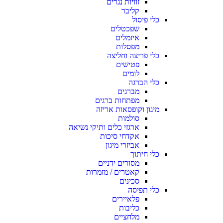
זוויות נגרים
קליבר
כלי פיסול
שפכטלים
איזמלים
מפסלות
כלי פריצה וחליצה
פטישים
לומים
כלי הברגה
מברגים
מפתחות ברגים
מיגון וקופסאות אריזה
סולמות
ארגזי כלים ותיקי נשיאה
אקדחי סיכות
אביזרי מיגון
כלי חיתוך
מסורים ידניים
קאטרים / מזמרות
סכינים
כלי תפיסה
פלאיירים
כליבות
מלחציים