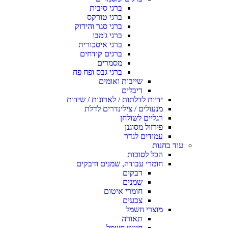
ברגי סיבית
ברגי טורקס
ברגי סגר והידוק
ברגי ג'מבו
ברגי איסכורית
ברגים קודחים
מסמרים
ברגי גבס ופח פח
שייבות ואומים
דיבלים
ידיות לדלתות / לארונות / שידות
מנעולים / צילינדרים לדלת
רגליים לשולחן
פירזול מסוגנן
עמודים לגדר
עוד בחנות
הכל לסוכות
חומרי עבודה, שמנים ודבקים
דבקים
שמנים
חומרי איטום
צבעים
מוצרי חשמל
תאורה
חיווט חשמל