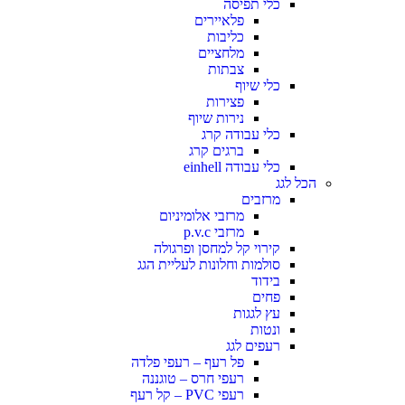
כלי תפיסה
פלאיירים
כליבות
מלחציים
צבתות
כלי שיוף
פצירות
נירות שיוף
כלי עבודה קרג
ברגים קרג
כלי עבודה einhell
הכל לגג
מרזבים
מרזבי אלומיניום
מרזבי p.v.c
קירוי קל למחסן ופרגולה
סולמות וחלונות לעליית הגג
בידוד
פחים
עץ לגגות
ונטות
רעפים לגג
פל רעף – רעפי פלדה
רעפי חרס – טוגננה
רעפי PVC – קל רעף