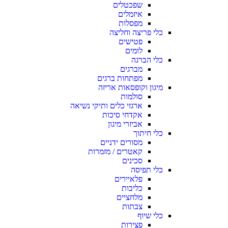
שפכטלים
איזמלים
מפסלות
כלי פריצה וחליצה
פטישים
לומים
כלי הברגה
מברגים
מפתחות ברגים
מיגון וקופסאות אריזה
סולמות
ארגזי כלים ותיקי נשיאה
אקדחי סיכות
אביזרי מיגון
כלי חיתוך
מסורים ידניים
קאטרים / מזמרות
סכינים
כלי תפיסה
פלאיירים
כליבות
מלחציים
צבתות
כלי שיוף
פצירות