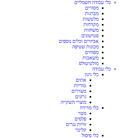
כלי עבודה חשמליים
מסורים
מברגות
מלטשות
מקדחות
משחזות
פטישונים
אביזרים וכלים נוספים
מכונות שטיפה
מפוחים
משאבות
מולטיטולס
כלי עבודה
כלי גינון
אתים
טוריות
מעדרים
גרזנים
מוצרי השקייה
כלי מדידה
מטר
פלסים
זוויות נגרים
קליבר
כלי פיסול