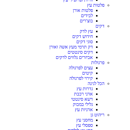
פלטות עץ
פלטות אורן
לבידים
בוצ'רים
דקים
עץ לדק
חידוש דקים
סוגי דקים
דק תרמי מעץ אשה ואורן
דקים סינטטים
אביזרים נלווים לדקים
פרגולות
עצים לפרגולה
קיטים
קירוי לפרגולה
הכל לגינה
גדרות עץ
אדני רכבת
דשא סינטטי
גלילי במבוק
אדניות עץ
ריהוט גן
מחסני עץ
ספסלי עץ