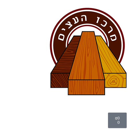
₪
0
0