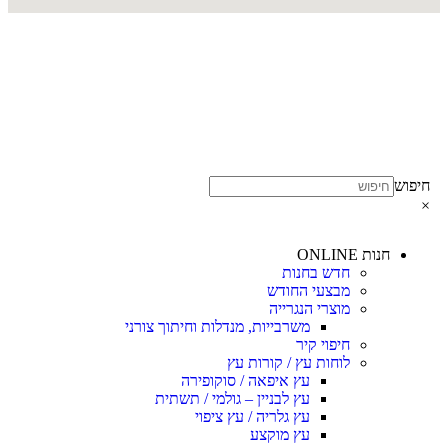
חיפוש
×
חנות ONLINE
חדש בחנות
מבצעי החודש
מוצרי הנגרייה
משרבייות, מנדלות וחיתוך צורני
חיפוי קיר
לוחות עץ / קורות עץ
עץ איפאה / סוקופירה
עץ לבניין – גולמי / תשתית
עץ גלריה / עץ ציפוי
עץ מוקצע