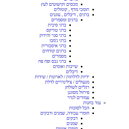
מכסים וקישוטים לעץ
תומכי מדף , קונזולים
ברגים , דיבלים , עוגנים
ברגים ומסמרים
ברגי סיבית
ברגי טורקס
ברגי סגר והידוק
ברגי ג'מבו
ברגי איסכורית
ברגים קודחים
מסמרים
ברגי גבס ופח פח
שייבות ואומים
דיבלים
ידיות לדלתות / לארונות / שידות
מנעולים / צילינדרים לדלת
רגליים לשולחן
פירזול מסוגנן
עמודים לגדר
עוד בחנות
הכל לסוכות
חומרי עבודה, שמנים ודבקים
דבקים
שמנים
חומרי איטום