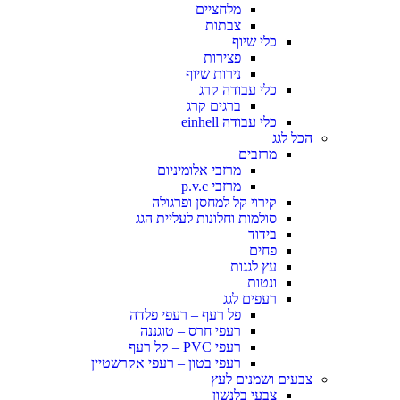
מלחציים
צבתות
כלי שיוף
פצירות
נירות שיוף
כלי עבודה קרג
ברגים קרג
כלי עבודה einhell
הכל לגג
מרזבים
מרזבי אלומיניום
מרזבי p.v.c
קירוי קל למחסן ופרגולה
סולמות וחלונות לעליית הגג
בידוד
פחים
עץ לגגות
ונטות
רעפים לגג
פל רעף – רעפי פלדה
רעפי חרס – טוגננה
רעפי PVC – קל רעף
רעפי בטון – רעפי אקרשטיין
צבעים ושמנים לעץ
צבעי בלנשון