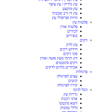
עץ גלריה / עץ ציפוי
עץ מוקצע
עץ דו ורב שכבתי
זוויות ופרופילי עץ
פלטות עץ
פלטות אורן
לבידים
בוצ'רים
דקים
עץ לדק
חידוש דקים
סוגי דקים
דק תרמי מעץ אשה ואורן
דקים סינטטים
אביזרים נלווים לדקים
פרגולות
עצים לפרגולה
קיטים
קירוי לפרגולה
הכל לגינה
גדרות עץ
אדני רכבת
דשא סינטטי
גלילי במבוק