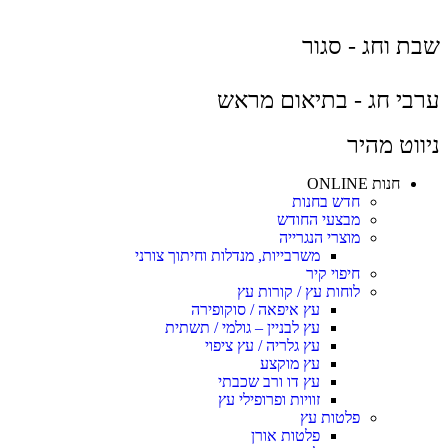
שבת וחג - סגור
ערבי חג - בתיאום מראש
ניווט מהיר
חנות ONLINE
חדש בחנות
מבצעי החודש
מוצרי הנגרייה
משרבייות, מנדלות וחיתוך צורני
חיפוי קיר
לוחות עץ / קורות עץ
עץ איפאה / סוקופירה
עץ לבניין – גולמי / תשתית
עץ גלריה / עץ ציפוי
עץ מוקצע
עץ דו ורב שכבתי
זוויות ופרופילי עץ
פלטות עץ
פלטות אורן