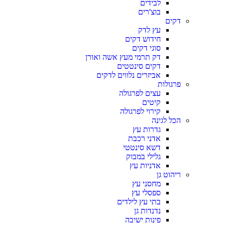
לבידים
בוצ'רים
דקים
עץ לדק
חידוש דקים
סוגי דקים
דק תרמי מעץ אשה ואורן
דקים סינטטים
אביזרים נלווים לדקים
פרגולות
עצים לפרגולה
קיטים
קירוי לפרגולה
הכל לגינה
גדרות עץ
אדני רכבת
דשא סינטטי
גלילי במבוק
אדניות עץ
ריהוט גן
מחסני עץ
ספסלי עץ
בתי עץ לילדים
נדנדות גן
פינות ישיבה