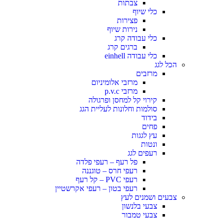
צבתות
כלי שיוף
פצירות
נירות שיוף
כלי עבודה קרג
ברגים קרג
כלי עבודה einhell
הכל לגג
מרזבים
מרזבי אלומיניום
מרזבי p.v.c
קירוי קל למחסן ופרגולה
סולמות וחלונות לעליית הגג
בידוד
פחים
עץ לגגות
ונטות
רעפים לגג
פל רעף – רעפי פלדה
רעפי חרס – טוגננה
רעפי PVC – קל רעף
רעפי בטון – רעפי אקרשטיין
צבעים ושמנים לעץ
צבעי בלנשון
צבעי טמבור