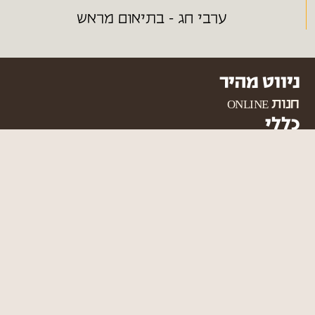
ערבי חג - בתיאום מראש
ניווט מהיר
חנות ONLINE
כללי
צור קשר
מפת אתר
הצהרת נגישות
תקנון האתר
מדיניות משלוחים
כמיסה - מחסן עצים
053-3240226
sales@camisa.co.il