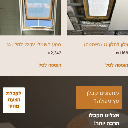
וילון לחלון גג (סייסטה)
מנוע חשמלי 220V לחלון גג
₪
2,242
₪
1,168
הוספה לסל
הוספה לסל
מחפשים קבלן
לקבלת
הצעת
עץ מעולה?
מחיר
אצלינו תקבלו
הרבה יותר!