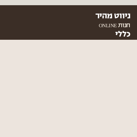
ניווט מהיר
חנות ONLINE
כללי
צור קשר
מפת אתר
הצהרת נגישות
תקנון האתר
מדיניות משלוחים
כמיסה - מחסן עצים
053-3240226
sales@camisa.co.il
כפר יעבץ, משק 4