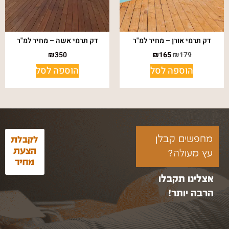
דק תרמי אורן – מחיר למ"ר
דק תרמי אשה – מחיר למ"ר
₪
350
₪
165
₪
179
הוספה לסל
הוספה לסל
מחפשים קבלן
לקבלת
הצעת
עץ מעולה?
מחיר
אצלינו תקבלו
הרבה יותר!