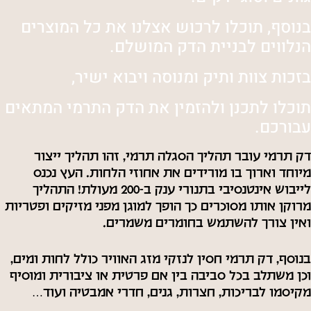
בנוסף, תוכלו לרכוש אצלנו את כל המוצרים
הנלווים לבניית הדק המושלם
.
בזכות צוות ותיק ומנוסה ויבוא ישיר,
תוכלו לתכנן ולהזמין את הדק התרמי המתאים
עבורכם
.
דק תרמי עובר תהליך הסגלה תרמי, זהו תהליך ייצור
מיוחד וארוך בו מורידים את אחוזי הלחות. העץ נכנס
לייבוש אינטנסיבי בתנורי ענק ב-200 מעולת! התהליך
מרוקן אותו מסוכרים כך הופך למוגן מפני מזיקים ופטריות
ואין צורך להשתמש בחומרים משמרים.
בנוסף, דק תרמי חסין לנזקי מזג האוויר כולל לחות ומים,
וכן משתלב בכל סביבה בין אם פרטית או ציבורית ומוסיף
מקיסמו לבריכות, חצרות, גנים, חדרי אמבטיה ועוד…